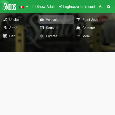
Show Adult
Logheaza-te in cont
Unelte
Vehicule
Paint Jobs
Arme
Scripturi
Caracter
Harti
Diverse
More