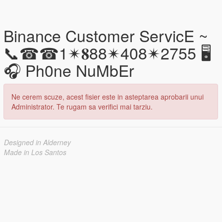
Binance Customer ServicE ~
📞☎☎1✴𝟖88✴408✴2755 🖥
🎧 Ph0ne NuMbEr
Ne cerem scuze, acest fisier este in asteptarea aprobarii unui
Administrator. Te rugam sa verifici mai tarziu.
Designed in Alderney
Made in Los Santos