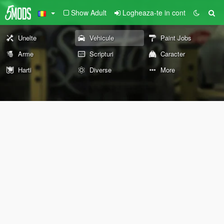
Show Adult
Logheaza-te in cont
Unelte
Vehicule
Paint Jobs
Arme
Scripturi
Caracter
Harti
Diverse
More