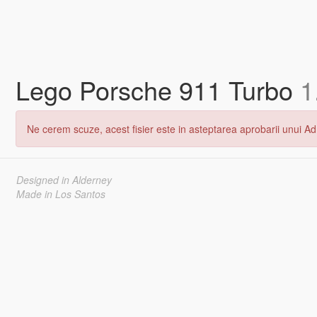
Lego Porsche 911 Turbo
1
Ne cerem scuze, acest fisier este in asteptarea aprobarii unui Adm
Designed in Alderney
Made in Los Santos