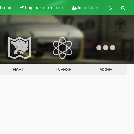
pload
Logheaza-te in cont
Inregistrare
HARTI
DIVERSE
MORE