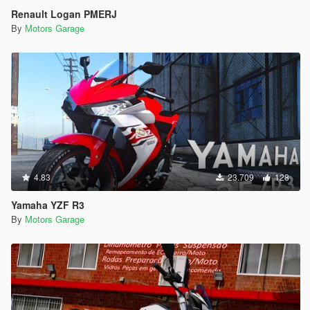
Renault Logan PMERJ
By
Motors Garage
4.83
23.709
128
Yamaha YZF R3
By
Motors Garage