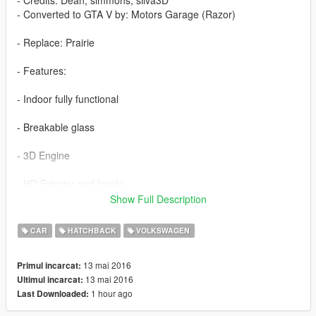
- Converted to GTA V by: Motors Garage (Razor)
- Replace: Prairie
- Features:
- Indoor fully functional
- Breakable glass
- 3D Engine
- HD Exterior and Inside
Show Full Description
--------------- Installation ------------------
CAR
HATCHBACK
VOLKSWAGEN
Use the OpenIV to replace the files: Grand Theft Auto
V\x64e.rpf\levels\gta5\vehicles.rpf\
13 mai 2016
Primul incarcat:
13 mai 2016
Ultimul incarcat:
-----------------------------------------------
1 hour ago
Last Downloaded:
You want me to say something? Send Mail on the page, when