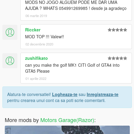
MODS NO JOGO ALGUEM PODE ME DAR UMA
AJUDA ? WHATS 054991269985 ! desde ja agradeço
06 martie 2019
Riccker
MOD TOP !!! Valew!!
02 decembrie 2020
zushifikato
can you make the golf MK1 CITI Golf of GTA4 into
GTA5 Please
01 aprilie 2022
Alatura-te conversatiei!
Logheaza-te
sau
Inregistreaza-te
pentru crearea unui cont ca sa poti scrie comentarii.
More mods by
Motors Garage(Razor)
: