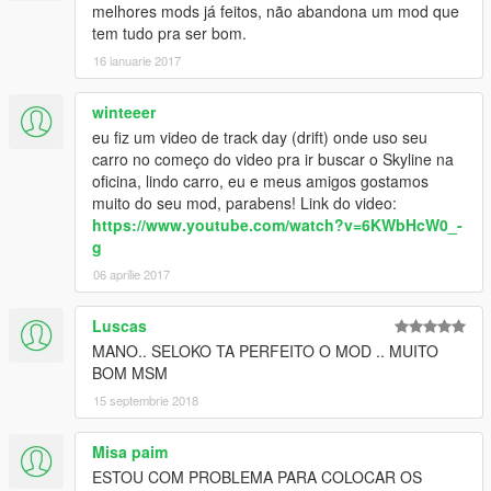
melhores mods já feitos, não abandona um mod que
tem tudo pra ser bom.
16 ianuarie 2017
winteeer
eu fiz um video de track day (drift) onde uso seu
carro no começo do video pra ir buscar o Skyline na
oficina, lindo carro, eu e meus amigos gostamos
muito do seu mod, parabens! Link do video:
https://www.youtube.com/watch?v=6KWbHcW0_-
g
06 aprilie 2017
Luscas
MANO.. SELOKO TA PERFEITO O MOD .. MUITO
BOM MSM
15 septembrie 2018
Misa paim
ESTOU COM PROBLEMA PARA COLOCAR OS