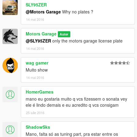
SLY95ZER
@Motors Garage
Why no plates ?
14 mai 2016
Motors Garage
Autor
@SLY95ZER
only the motors garage license plate
14 mai 2016
wag gamer
Muito show
14 mai 2016
HomerGames
mano eu gostaria muito q vcs fizessem o sonata vey
ele é lindo demais e eu acredito q vcs consigam
25 iulie 2016
ShadowSks
Mano, falta só as tuning part, pra estar entre os