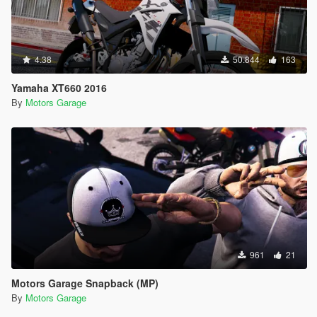
4.38
50.844
163
Yamaha XT660 2016
By
Motors Garage
961
21
Motors Garage Snapback (MP)
By
Motors Garage