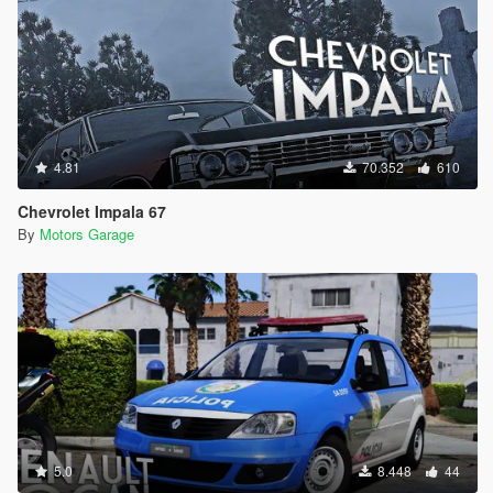
4.81
70.352
610
Chevrolet Impala 67
By
Motors Garage
5.0
8.448
44