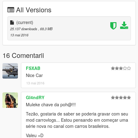
possible answer: https://www.facebook.com/nfsw.lucas
All Versions
if you want more mods like this, keep the credits, and the
original download link!
(current)
25.137 downloads
, 69,3 MB
I ask very politely to respect the work of others.
13 mai 2016
--------------------------------------------------------------
Sorry for my English.
16 Comentarii
-------------------- Info PT-BR --------------
FSXAB
- Créditos: Dean, simmons, silva3D
Nice Car
- Convertida por: Motors Garage (Razor)
13 mai 2016
- Substitui: Prairie
GI4ndRY
- O mod possui:
Muleke chave da poh@!!!
Tezão, gostaria de saber se poderia gravar com seu
- Vidros quebráveis
mod carrovlogs... Estou pensando em começar uma
série nova no canal com carros brasileiros.
- Motor em 3D
Valeu =D