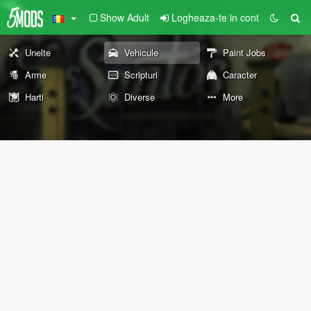
Show Adult
Logheaza-te in cont
Unelte
Vehicule
Paint Jobs
Arme
Scripturi
Caracter
Harti
Diverse
More