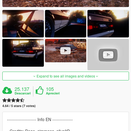
Expand to see all images and videos
25.137
105
Descarcari
Aprecieri
4.64 / 5 stars (7 votes)
-------------------- Info EN --------------
- Credits: Dean, simmons, silva3D