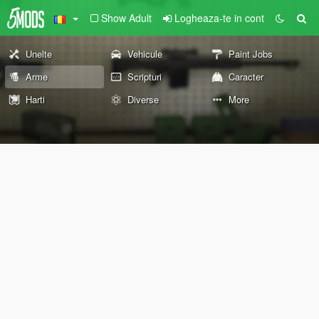
Show Adult
Logheaza-te in cont
Unelte
Vehicule
Paint Jobs
Arme
Scripturi
Caracter
Harti
Diverse
More