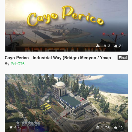
1 913
21
Cayo Perico - Industrial Way (Bridge) Menyoo / Ymap
Final
By
RobGT6
4.75
1 756
15