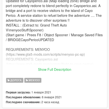
Updated for Cayoperico.asi (Map loading zone) Bridge and
port completely redone to blend perfectly in Cayoperico.asi. A
bridge and a port to receive visitors to the island of Cayo
Perico. A service station to refuel before the adventure .... The
adventure is to discover other surprises !!
INSTALL : (Extract to: Grand Theft Auto
V\menyooStuff\Spooner)
(Start game / Prees F8 / Object Spooner / Manage Saved Files
/ BRIDGECayoPericoUPDATED
REQUIREMENTS: MENYOO
(https://www.gta5-mods.com/scripts/menyoo-pc-sp)
REQUIREMENTS: Cayoperico.asi
(https://www.gta5-mods.com/scripts/flight-to-cayo-perico)
Show Full Description
------------------------------ Game FIX Optional and Required:
ДОРОГА
MENYOO
gameconfig -- Installation: Open in openIV: mods> update>
update.rpf> common> "data"
1 января 2021
Первая загрузка:
(https://www.gta5-mods.com/misc/gta-5-gameconfig-300-cars)
6 января 2021
Последнее обновление:
Required
2 часа назад
Последнее скачивание:
HeapAdjuster