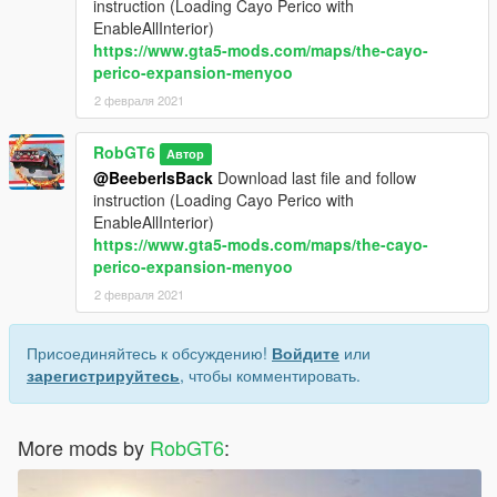
instruction (Loading Cayo Perico with
EnableAllInterior)
https://www.gta5-mods.com/maps/the-cayo-
perico-expansion-menyoo
2 февраля 2021
RobGT6
Автор
@BeeberIsBack
Download last file and follow
instruction (Loading Cayo Perico with
EnableAllInterior)
https://www.gta5-mods.com/maps/the-cayo-
perico-expansion-menyoo
2 февраля 2021
Присоединяйтесь к обсуждению!
Войдите
или
зарегистрируйтесь
, чтобы комментировать.
More mods by
RobGT6
: