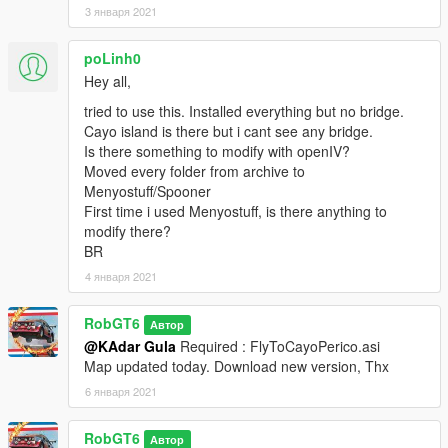
3 января 2021
poLinh0
Hey all,
tried to use this. Installed everything but no bridge.
Cayo island is there but i cant see any bridge.
Is there something to modify with openIV?
Moved every folder from archive to
Menyostuff/Spooner
First time i used Menyostuff, is there anything to
modify there?
BR
4 января 2021
RobGT6
Автор
@KAdar Gula
Required : FlyToCayoPerico.asi
Map updated today. Download new version, Thx
6 января 2021
RobGT6
Автор