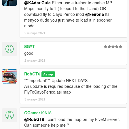
@KAdar Gula
Either use a trainer to enable MP
Maps then fly to it (Teleport to the island) OR
download fly to Cayo Perico mod
@keirona
Its
menyoo dude you just have to load it in spooner
mode
2 января 2021
SGYT
good
2 января 2021
RobGT6
Автор
***Important*** Update NEXT DAYS
An update is required because of the loading of the
FlyToCayoPerico.asi map
3 января 2021
GGamer19618
@RobGT6
I can't load the map on my FiveM server.
Can someone help me ?