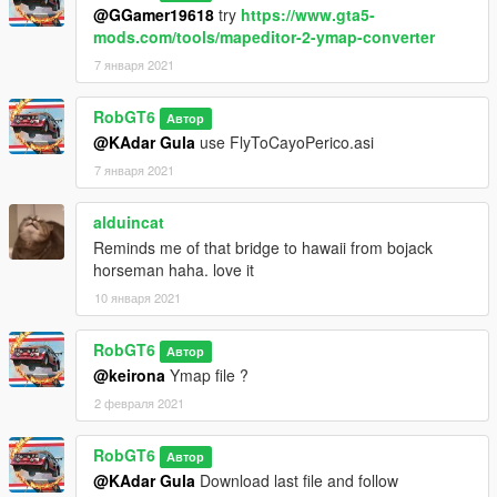
@GGamer19618
try
https://www.gta5-
mods.com/tools/mapeditor-2-ymap-converter
7 января 2021
RobGT6
Автор
@KAdar Gula
use FlyToCayoPerico.asi
7 января 2021
alduincat
Reminds me of that bridge to hawaii from bojack
horseman haha. love it
10 января 2021
RobGT6
Автор
@keirona
Ymap file ?
2 февраля 2021
RobGT6
Автор
@KAdar Gula
Download last file and follow