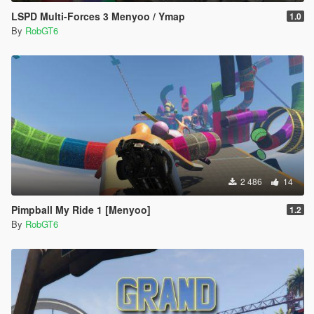
LSPD Multi-Forces 3 Menyoo / Ymap
1.0
By
RobGT6
2 486
14
Pimpball My Ride 1 [Menyoo]
1.2
By
RobGT6