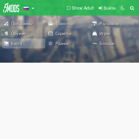
Show Adult
Войти
Программы
Транспорт
Раскраски
Оружие
Скрипты
Игрок
Карта
Разное
Больше