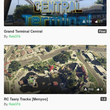
838
11
Grand Terminal Central
Final
By
RobGT6
609
8
RC Tasty Tracks [Menyoo]
1.0
By
RobGT6