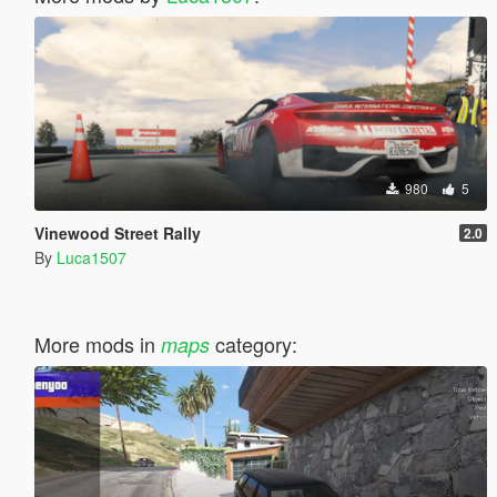
980
5
Vinewood Street Rally
2.0
By
Luca1507
More mods in
category:
maps