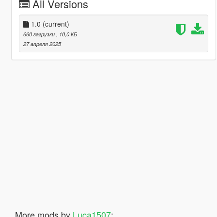
All Versions
1.0
(current)
660 загрузки
, 10,0 КБ
27 апреля 2025
More mods by
Luca1507
: