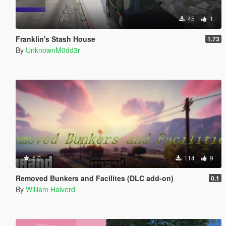
45
1
Franklin's Stash House
1.73
By
UnknownM0dd3r
5.0
114
9
Removed Bunkers and Facilites (DLC add-on)
0.1
By
William Halverd