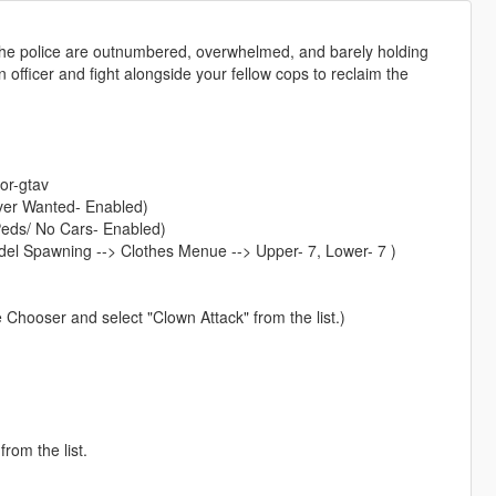
! The police are outnumbered, overwhelmed, and barely holding
an officer and fight alongside your fellow cops to reclaim the
or-gtav
ever Wanted- Enabled)
 Peds/ No Cars- Enabled)
odel Spawning --> Clothes Menue --> Upper- 7, Lower- 7 )
 Chooser and select "Clown Attack" from the list.)
rom the list.