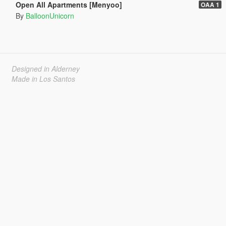
Open All Apartments [Menyoo]
OAA 1
By
BalloonUnicorn
Designed in Alderney
Made in Los Santos