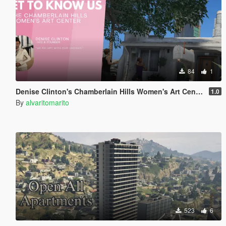
84
1
Denise Clinton's Chamberlain Hills Women's Art Center
1.0
By
alvaritomarito
523
6