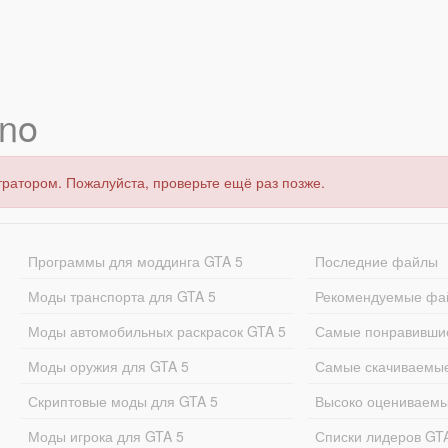
no
тратором. Пожалуйста, проверьте ещё раз позже.
Программы для моддинга GTA 5
Последние файлы
Моды транспорта для GTA 5
Рекомендуемые фа
Моды автомобильных раскрасок GTA 5
Самые понравивши
Моды оружия для GTA 5
Самые скачиваемы
Скриптовые моды для GTA 5
Высоко оцениваем
Моды игрока для GTA 5
Списки лидеров GT