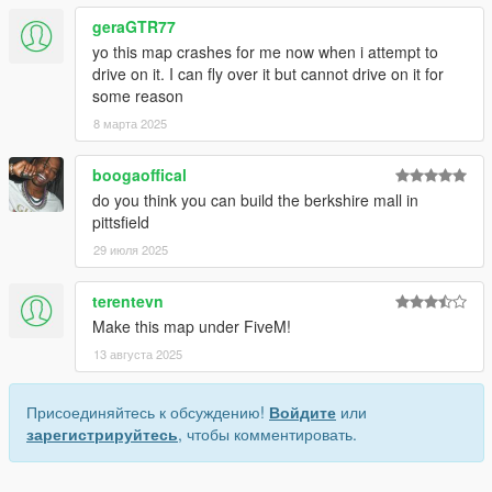
geraGTR77
yo this map crashes for me now when i attempt to
drive on it. I can fly over it but cannot drive on it for
some reason
8 марта 2025
boogaoffical
do you think you can build the berkshire mall in
pittsfield
29 июля 2025
terentevn
Make this map under FiveM!
13 августа 2025
Присоединяйтесь к обсуждению!
Войдите
или
зарегистрируйтесь
, чтобы комментировать.