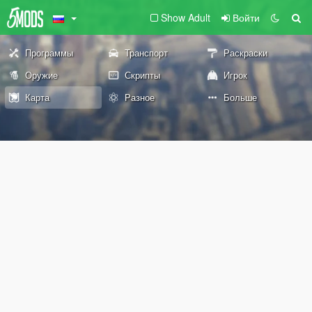
Show Adult
Войти
Программы
Транспорт
Раскраски
Оружие
Скрипты
Игрок
Карта
Разное
Больше