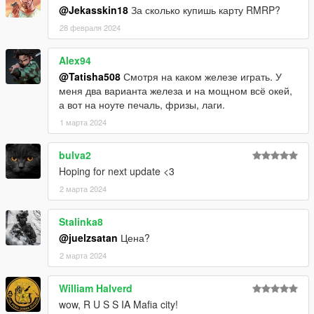
OpenIV.
@Jekasskin18
За сколько купишь карту RMRP?
The auto-installer will NOT disable or remove your mods when
28 февраля 2024
installing or uninstalling, don't worry.
Alex94
@Tatisha508
Смотря на каком железе играть. У
меня два варианта железа и на мощном всё окей,
а вот на ноуте печаль, фризы, лаги.
1 марта 2024
bulva2
Hoping for next update <3
2 марта 2024
Stalinka8
@juelzsatan
Цена?
2 марта 2024
William Halverd
wow, R U S S IA Mafia city!