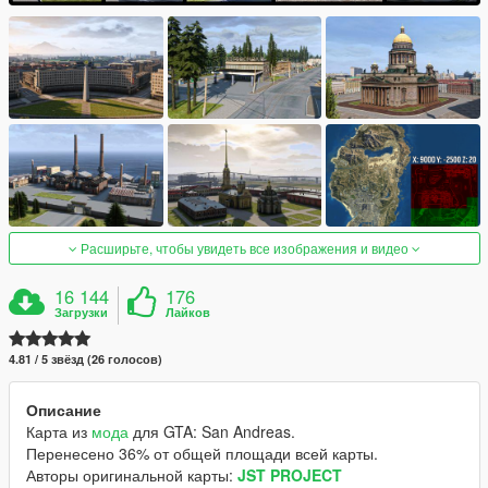
Расширьте, чтобы увидеть все изображения и видео
16 144
176
Загрузки
Лайков
4.81 / 5 звёзд (26 голосов)
Описание
Карта из
мода
для GTA: San Andreas.
Перенесено 36% от общей площади всей карты.
Авторы оригинальной карты:
JST PROJECT