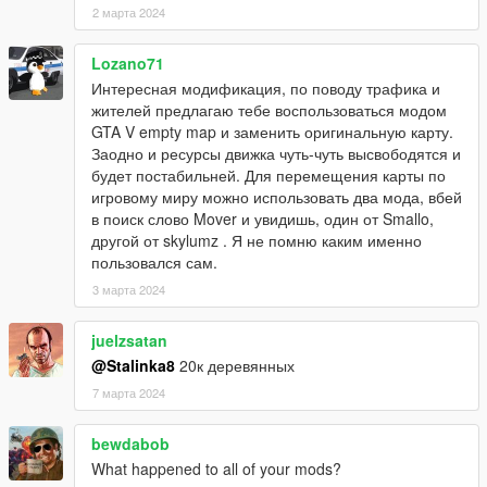
2 марта 2024
Lozano71
Интересная модификация, по поводу трафика и
жителей предлагаю тебе воспользоваться модом
GTA V empty map и заменить оригинальную карту.
Заодно и ресурсы движка чуть-чуть высвободятся и
будет постабильней. Для перемещения карты по
игровому миру можно использовать два мода, вбей
в поиск слово Mover и увидишь, один от Smallo,
другой от skylumz . Я не помню каким именно
пользовался сам.
3 марта 2024
juelzsatan
@Stalinka8
20к деревянных
7 марта 2024
bewdabob
What happened to all of your mods?