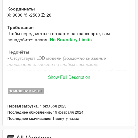
Координаты
X: 9000 Y: -2500 Z: 20
Требования
Чтобы передвигаться по карте на транспорте, вам
понадобится плагин
No Boundary Limits
Недочёты
•
Отсутствуют LOD модели
(возможно снижение
производительности на слабых системах)
•
Отсутствует ночное освещение
(свет в окнах, подсветка
зданий и пр.)
Show Full Description
•
В некоторых местах карта парит над водой.
МОДЕЛИ КАРТЫ
Установка / Удаление
Установка и удаление происходит в автоматическом
1 октября 2023
Первая загрузка:
режиме, при помощи OpenIV.
19 февраля 2024
Последнее обновление:
Автоустановщик НЕ отключит и НЕ удалит ваши моды при
1 минуту назад
Последнее скачивание:
установке или удалении, можете не переживать.
▬▬▬▬▬▬▬▬▬▬▬▬▬▬▬▬▬▬▬▬▬▬▬▬▬▬▬▬
All Versions