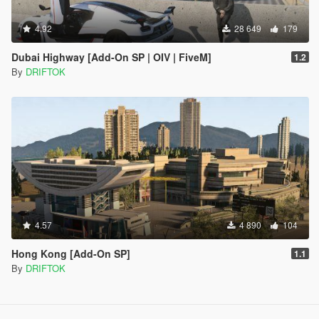
4.92
28 649
179
Dubai Highway [Add-On SP | OIV | FiveM]
1.2
By
DRIFTOK
4.57
4 890
104
Hong Kong [Add-On SP]
1.1
By
DRIFTOK