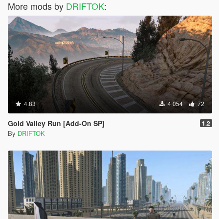
More mods by
DRIFTOK
:
4.83
4 054
72
Gold Valley Run [Add-On SP]
1.2
By
DRIFTOK