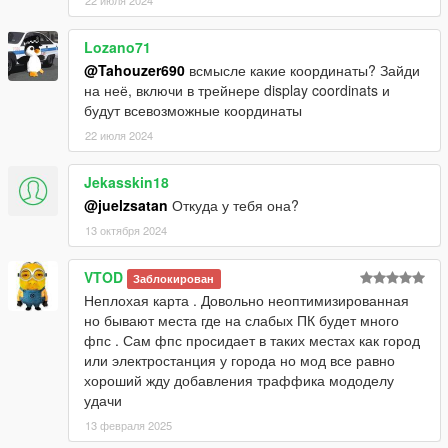
22 июля 2024
Lozano71
@Tahouzer690
всмысле какие координаты? Зайди
на неё, включи в трейнере display coordinats и
будут всевозможные координаты
22 июля 2024
Jekasskin18
@juelzsatan
Откуда у тебя она?
13 октября 2024
VTOD
Заблокирован
Неплохая карта . Довольно неоптимизированная
но бывают места где на слабых ПК будет много
фпс . Сам фпс просидает в таких местах как город
или электростанция у города но мод все равно
хороший жду добавления траффика мододелу
удачи
13 февраля 2025