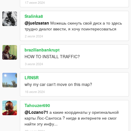
17 июня 2024
Stalinka8
@juelzsatan
Можешь скинуть свой диск а то здесь
трудно диалог ввести, я хочу поинтересоваться
2 июля 2024
brazilianbankrupt
HOW TO INSTALL TRAFFIC?
3 июля 2024
LRNSR
why my car can't move on this map?
16 июля 2024
Tahouzer690
@Lozano71
а какие координаты у оригинальной
карты Лос-Сантоса ? нигде в интернете не смог
найти эту инфу...