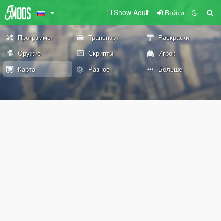
Show Adult
Войти
Программы
Транспорт
Раскраски
Оружие
Скрипты
Игрок
Карта
Разное
Больше