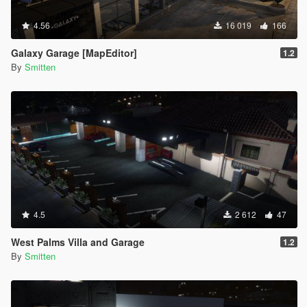
4.56
16 019
166
Galaxy Garage [MapEditor]
1.2
By
Smitten
4.5
2 612
47
West Palms Villa and Garage
1.2
By
Smitten