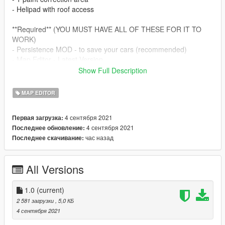
- Helipad with roof access
**Required** (YOU MUST HAVE ALL OF THESE FOR IT TO
WORK)
- Persistence MOD - to save your cars (recommended)
- Map Editor - Latest Version
- Map Builder - Latest Version
Show Full Description
- Script hook V & scripthook.net - Latest Version
MAP EDITOR
** Install **
- Place XML in your AUTOLOADMAPS folder "OR" place it in
4 сентября 2021
Первая загрузка:
the main GTA folder and load it through MAP EDITOR
4 сентября 2021
Последнее обновление:
час назад
Последнее скачивание:
PLEASE DO REDISTRUBUTE AND GIVE CREDIT WHERE ITS
DUE.....THANKS!!!
All Versions
1.0
(current)
2 581 загрузки
, 5,0 КБ
4 сентября 2021