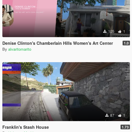
105
1
Denise Clinton's Chamberlain Hills Women's Art Center
1.0
By
alvaritomarito
87
1
Franklin's Stash House
1.73