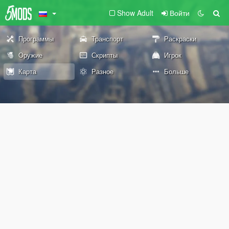
Show Adult
Войти
Программы
Транспорт
Раскраски
Оружие
Скрипты
Игрок
Карта
Разное
Больше