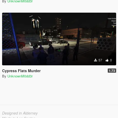
By
UnknownM0dd3r
57
0
Cypress Flats Murder
1.73
By
UnknownM0dd3r
Designed in Alderney