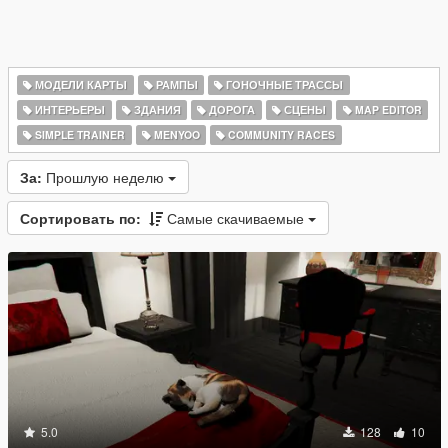
МОДЕЛИ КАРТЫ
РАМПЫ
ГОНОЧНЫЕ ТРАССЫ
ИНТЕРЬЕРЫ
ЗДАНИЯ
ДОРОГА
СЦЕНЫ
MAP EDITOR
SIMPLE TRAINER
MENYOO
COMMUNITY RACES
За:
Прошлую неделю
Сортировать по:
Самые скачиваемые
5.0
128
10