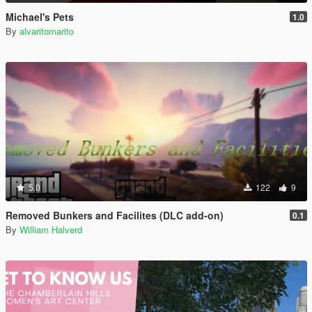
Michael's Pets
1.0
By
alvaritomarito
5.0
122
9
Removed Bunkers and Facilites (DLC add-on)
0.1
By
William Halverd