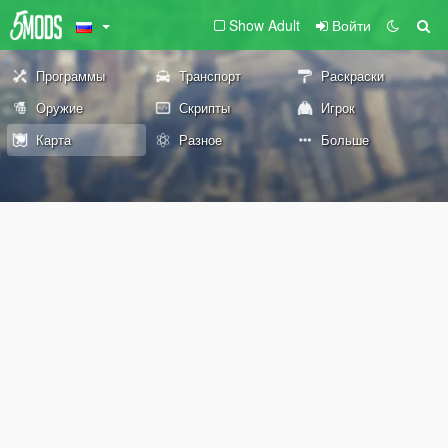
Show Adult
Войти
Программы
Транспорт
Раскраски
Оружие
Скрипты
Игрок
Карта
Разное
Больше