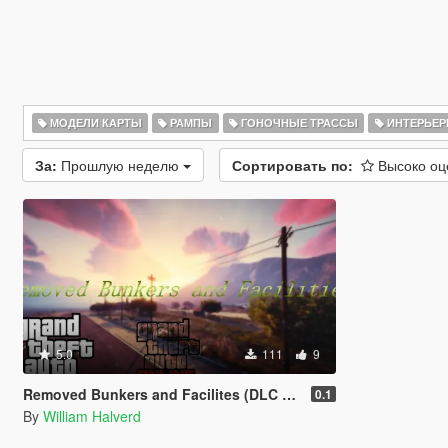
МОДЕЛИ КАРТЫ
РАМПЫ
ГОНОЧНЫЕ ТРАССЫ
ИНТЕРЬЕ
За:
Прошлую неделю
Сортировать по:
Высоко о
5.0
111
9
Removed Bunkers and Facilites (DLC add-on)
0.1
By
William Halverd