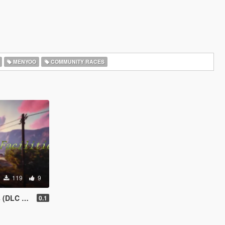
MENYOO
COMMUNITY RACES
119
9
add-on)
0.1