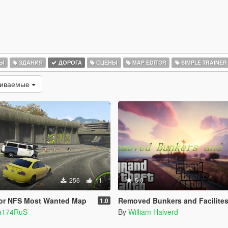
РЫ
ЗДАНИЯ
ДОРОГА
СЦЕНЫ
MAP EDITOR
SIMPLE TRAINER
чиваемые
256
11
5.0
 for NFS Most Wanted Map
Removed Bunkers and Facilites (DLC 
1.0
ia174RuS
By
William Halverd