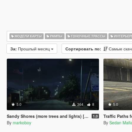
МОДЕЛИ КАРТЫ
РАМПЫ
ГОНОЧНЫЕ ТРАССЫ
ИНТЕРЬЕ
За:
Прошлый месяц
Сортировать по:
Самые ска
5.0
364
8
5.0
Sandy Shores (more trees and lights) [Menyoo]
Traffic Paths
1.0
By
markoboy
By
Sedan Maf