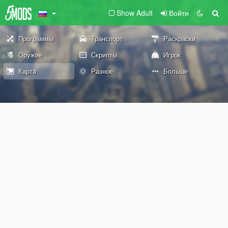
Show Adult
Войти
Программы
Транспорт
Раскраски
Оружие
Скрипты
Игрок
Карта
Разное
Больше