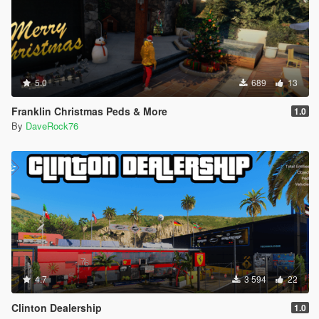
5.0
689
13
Franklin Christmas Peds & More
1.0
By
DaveRock76
4.7
3 594
22
Clinton Dealership
1.0