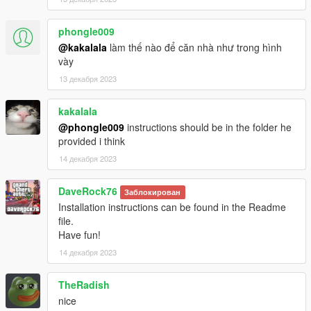
phongle009
@kakalala
làm thế nào để căn nhà như trong hình
vày
13 декабря 2023
kakalala
@phongle009
instructions should be in the folder he
provided i think
14 декабря 2023
DaveRock76
Заблокирован
Installation instructions can be found in the Readme
file.
Have fun!
14 декабря 2023
TheRadish
nice