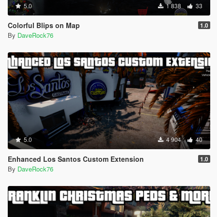
5.0
1 838
33
Colorful Blips on Map
1.0
By
DaveRock76
5.0
4 904
40
Enhanced Los Santos Custom Extension
1.0
By
DaveRock76