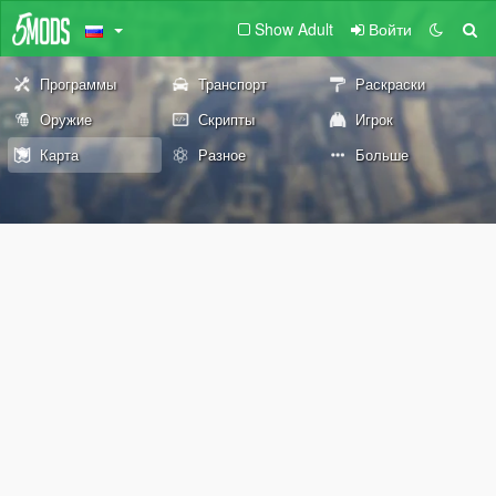
Show Adult
Войти
Программы
Транспорт
Раскраски
Оружие
Скрипты
Игрок
Карта
Разное
Больше