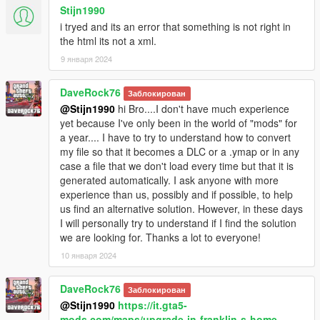
Stijn1990
i tryed and its an error that something is not right in
the html its not a xml.
9 января 2024
DaveRock76
Заблокирован
@Stijn1990
hi Bro....I don't have much experience
yet because I've only been in the world of "mods" for
a year.... I have to try to understand how to convert
my file so that it becomes a DLC or a .ymap or in any
case a file that we don't load every time but that it is
generated automatically. I ask anyone with more
experience than us, possibly and if possible, to help
us find an alternative solution. However, in these days
I will personally try to understand if I find the solution
we are looking for. Thanks a lot to everyone!
10 января 2024
DaveRock76
Заблокирован
@Stijn1990
https://it.gta5-
mods.com/maps/upgrade-in-franklin-s-home-