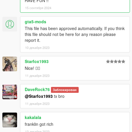
HAVE FUN !!
15 сентября 2024
gta5-mods
This file has been approved automatically. If you think
this file should not be here for any reason please
report it.
10 декабря 2023
Starfox1993
Nice! 👍🏼
11 декабря 2023
DaveRock76
Заблокирован
@Starfox1993
tx bro
11 декабря 2023
kakalala
franklin got rich
13 декабря 2023