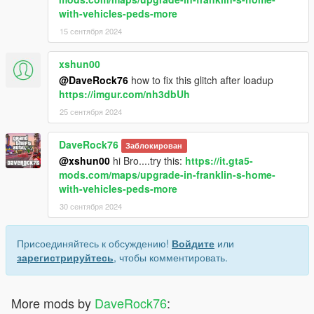
with-vehicles-peds-more
15 сентября 2024
xshun00
@DaveRock76
how to fix this glitch after loadup
https://imgur.com/nh3dbUh
25 сентября 2024
DaveRock76
Заблокирован
@xshun00
hi Bro....try this:
https://it.gta5-
mods.com/maps/upgrade-in-franklin-s-home-
with-vehicles-peds-more
30 сентября 2024
Присоединяйтесь к обсуждению!
Войдите
или
зарегистрируйтесь
, чтобы комментировать.
More mods by
DaveRock76
: