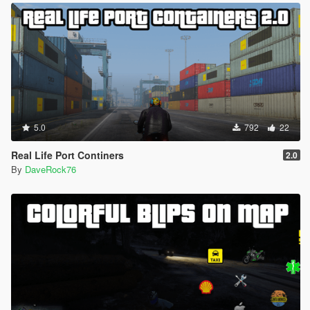
5.0
792
22
Real Life Port Continers
2.0
By
DaveRock76