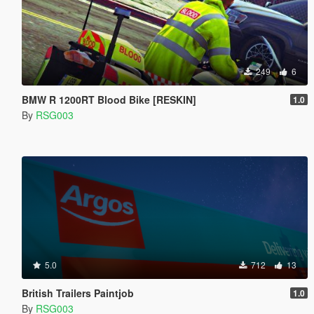
249
6
BMW R 1200RT Blood Bike [RESKIN]
1.0
By
RSG003
5.0
712
13
British Trailers Paintjob
1.0
By
RSG003