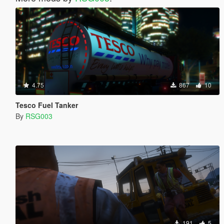
4.75
867
10
Tesco Fuel Tanker
By
RSG003
191
5