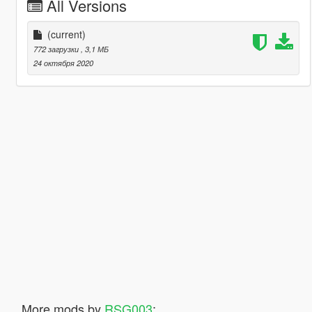
All Versions
(current)
772 загрузки
, 3,1 МБ
24 октября 2020
More mods by
RSG003
: