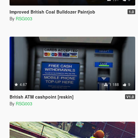
Improved British Coal Bulldozer Paintjob
1.0
By
RSG003
4.67
1 188
9
British ATM cashpoint [reskin]
V1.0
By
RSG003