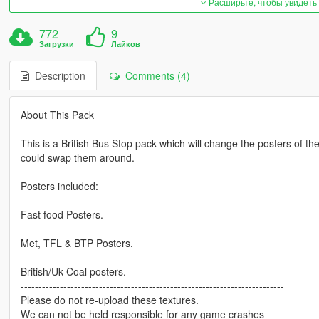
Расширьте, чтобы увидеть
772
9
Загрузки
Лайков
Description
Comments (4)
About This Pack
This is a British Bus Stop pack which will change the posters of th
could swap them around.
Posters included:
Fast food Posters.
Met, TFL & BTP Posters.
British/Uk Coal posters.
--------------------------------------------------------------------------
Please do not re-upload these textures.
We can not be held responsible for any game crashes