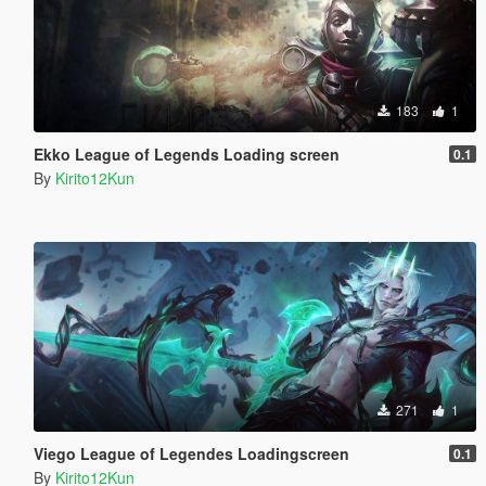
183
1
Ekko League of Legends Loading screen
0.1
By
Kirito12Kun
271
1
Viego League of Legendes Loadingscreen
0.1
By
Kirito12Kun