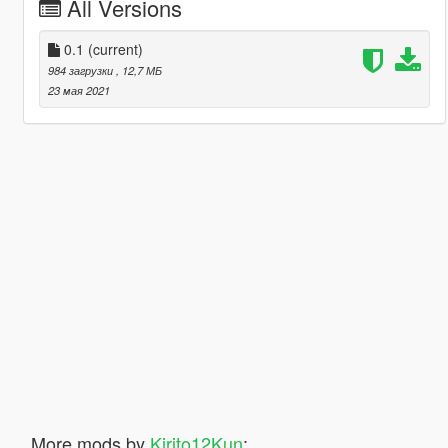
All Versions
0.1
(current)
984 загрузки
, 12,7 МБ
23 мая 2021
More mods by
Kirito12Kun
: