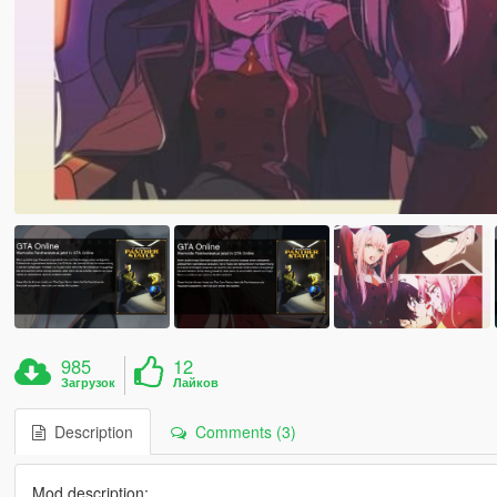
985
12
Загрузок
Лайков
Description
Comments (3)
Mod description: