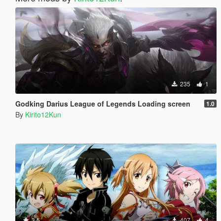
235
1
Godking Darius League of Legends Loading screen
1.0
By
Kirito12Kun
3.5
407
4