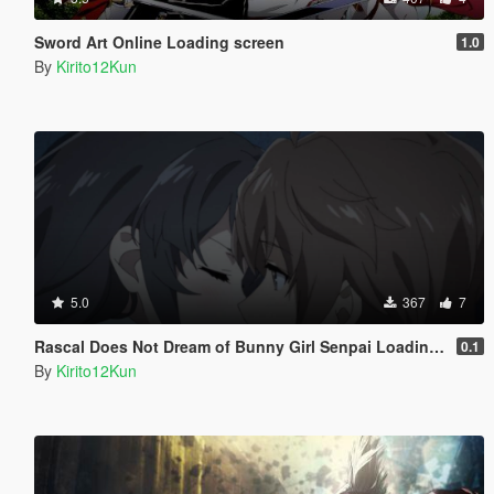
Sword Art Online Loading screen
1.0
By
Kirito12Kun
5.0
367
7
Rascal Does Not Dream of Bunny Girl Senpai Loadingscreen
0.1
By
Kirito12Kun