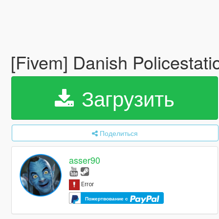
[Fivem] Danish Policestat
Загрузить
Поделиться
asser90
Пожертвование с