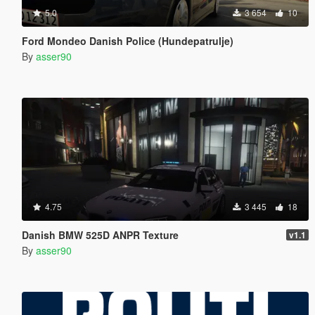
5.0
3 654
10
Ford Mondeo Danish Police (Hundepatrulje)
By
asser90
4.75
3 445
18
Danish BMW 525D ANPR Texture
v1.1
By
asser90