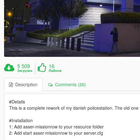
5 509
16
Загрузок
Лайков
Description
Comments (26)
#Details
This is a complete rework of my danish policestation. The old one w
#Installation
1: Add asser-missionrow to your resource folder
2: Add start asser-missionrow to your server.cfg