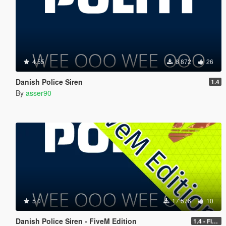
4.55
8 872
26
Danish Police Siren
1.4
By
asser90
5.0
17 576
10
Danish Police Siren - FiveM Edition
1.4 - Fivem