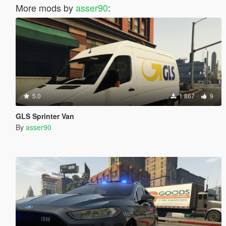
More mods by
asser90
:
5.0
1 867
9
GLS Sprinter Van
By
asser90