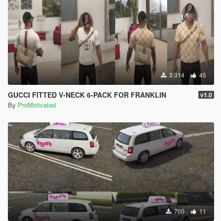
3 314
45
GUCCI FITTED V-NECK 6-PACK FOR FRANKLIN
v1.0
By
ProMotivated
700
11