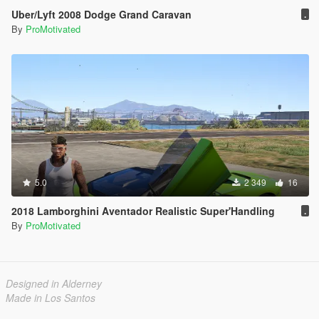
Uber/Lyft 2008 Dodge Grand Caravan
.
By
ProMotivated
5.0
2 349
16
2018 Lamborghini Aventador Realistic Super'Handling
.
By
ProMotivated
Designed in Alderney
Made in Los Santos