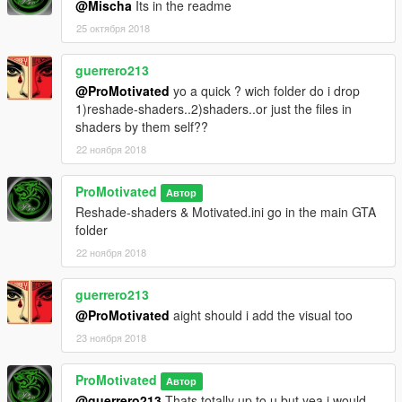
@Mischa
Its in the readme
25 октября 2018
guerrero213
@ProMotivated
yo a quick ? wich folder do i drop
1)reshade-shaders..2)shaders..or just the files in
shaders by them self??
22 ноября 2018
ProMotivated
Автор
Reshade-shaders & Motivated.ini go in the main GTA
folder
22 ноября 2018
guerrero213
@ProMotivated
aight should i add the visual too
23 ноября 2018
ProMotivated
Автор
@guerrero213
Thats totally up to u but yea i would