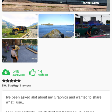
548
14
Загрузок
Лайков
5.0 / 5 звёзд (1 голос)
Ive been asked alot about my Graphics and wanted to share
what i use..
i only use reshade , which dont run heavy on your game..