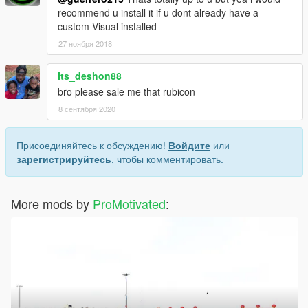
recommend u install it if u dont already have a
custom Visual installed
27 ноября 2018
Its_deshon88
bro please sale me that rubicon
8 сентября 2020
Присоединяйтесь к обсуждению!
Войдите
или
зарегистрируйтесь
, чтобы комментировать.
More mods by
ProMotivated
: