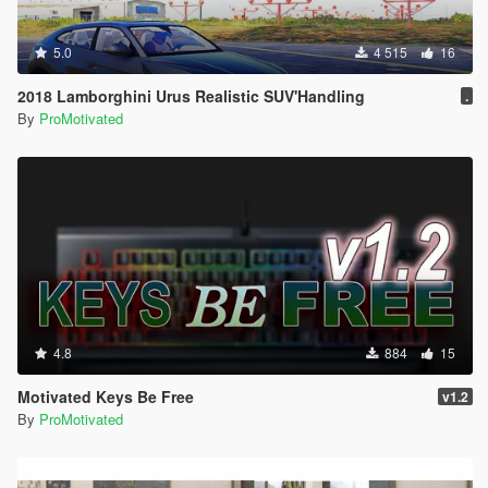
5.0
4 515
16
2018 Lamborghini Urus Realistic SUV'Handling
.
By
ProMotivated
4.8
884
15
Motivated Keys Be Free
v1.2
By
ProMotivated