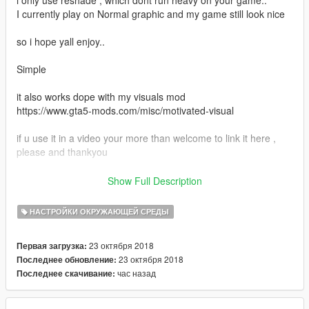
I currently play on Normal graphic and my game still look nice
so i hope yall enjoy..
Simple
it also works dope with my visuals mod
https://www.gta5-mods.com/misc/motivated-visual
if u use it in a video your more than welcome to link it here ,
please and thankyou
If u like this and want me to make more check out my Youtube
Show Full Description
channel and let me know on there.
https://www.youtube.com/ProMotivatedTv
НАСТРОЙКИ ОКРУЖАЮЩЕЙ СРЕДЫ
Thanks Bye :D
23 октября 2018
Первая загрузка:
23 октября 2018
Последнее обновление:
час назад
Последнее скачивание: