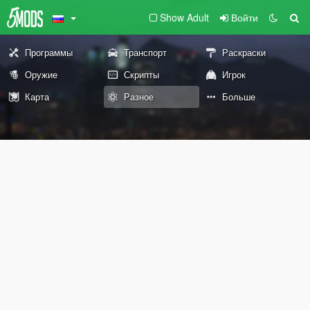
Show Adult
Войти
Программы
Транспорт
Раскраски
Оружие
Скрипты
Игрок
Карта
Разное
Больше