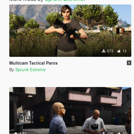
673
13
Multicam Tactical Pants
1
By
Sprunk Extreme
4.83
496
16