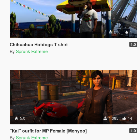
253
1
Chihuahua Hotdogs T-shirt
1.0
By
Sprunk Extreme
5.0
1 385
14
"Kai" outfit for MP Female [Menyoo]
1.0
By
Sprunk Extreme