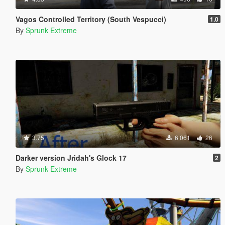
Vagos Controlled Territory (South Vespucci)
1.0
By
Sprunk Extreme
3.75
6 061
26
Darker version Jridah's Glock 17
2
By
Sprunk Extreme