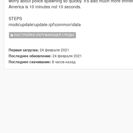
worry about police spawning so quickly. It's also much more immers
America is 10 minutes not 10 seconds.
STEPS
mods\update\update.rpf\common\data
НАСТРОЙКИ ОКРУЖАЮЩЕЙ СРЕДЫ
24 февраля 2021
Первая загрузка:
24 февраля 2021
Последнее обновление:
8 часов назад
Последнее скачивание: