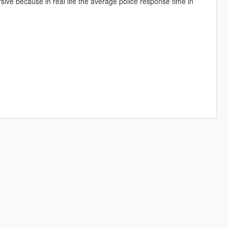
ive because in real life the average police response time in