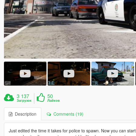
3 137
50
Загрузок
Лайков
Description
Comments (19)
Just edited the time it takes for police to spawn. Now you can sta