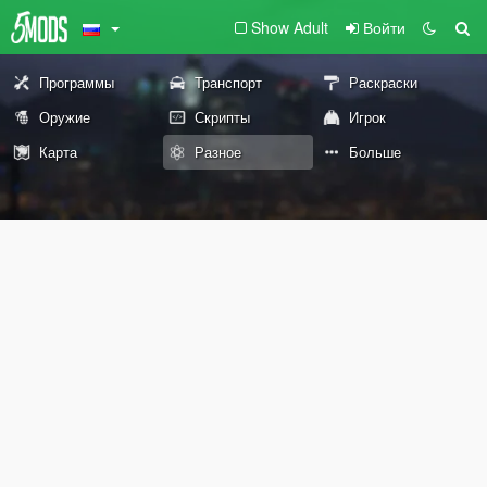
Show Adult
Войти
Программы
Транспорт
Раскраски
Оружие
Скрипты
Игрок
Карта
Разное
Больше