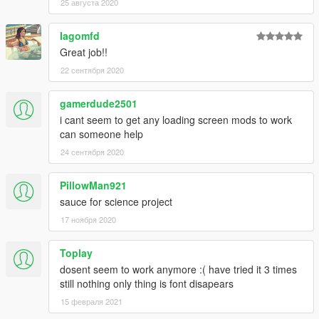
25 августа 2020
Iagomfd
Great job!!
22 сентября 2020
gamerdude2501
i cant seem to get any loading screen mods to work
can someone help
24 сентября 2020
PillowMan921
sauce for science project
17 ноября 2020
Toplay
dosent seem to work anymore :( have tried it 3 times
still nothing only thing is font disapears
15 февраля 2021