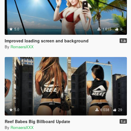
5.0
1 615
9
Improved loading screen and background
1.b
By
RomaeraXXX
5.0
6 038
29
Reef Babes Big Billboard Update
1.c
By
RomaeraXXX