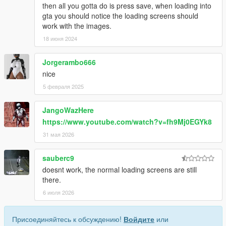
then all you gotta do is press save, when loading into
gta you should notice the loading screens should
work with the images.
18 июня 2024
Jorgerambo666
nice
5 февраля 2025
JangoWazHere
https://www.youtube.com/watch?v=fh9Mj0EGYk8
31 мая 2026
sauberc9
doesnt work, the normal loading screens are still
there.
6 июля 2026
Присоединяйтесь к обсуждению!
Войдите
или