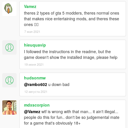
Vamez
theres 2 types of gta 5 modders, theres normal ones
that makes nice entertaining mods, and theres these
ones 🤦‍♂️
7 мая 2021
hieuquavip
I followed the instructions in the readme, but the
game doesn't show the installed image, please help
19 июня 2021
hudsonmw
@rambo602
u down bad
12 августа 2021
mdxscorpion
@Vamez
wtf is wrong with that man... it ain't illegal...
people do this for fun.. don't be so judgemental mate
for a game that's obviously 18+