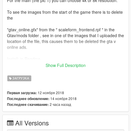
For the main (the pic 1) you can choose 4k or 8k resolution.
To see the images from the start of the game there is to delete
the
"gtav_online.gfx" from the " scaleform_frontend.rpf " in the
Gtav/mods folder , see in one of the images that I uploaded the
location of the file, this causes them to be deleted the gta v
online ads.
Install: in Readme
Show Full Description
-
mod/update/update.rpf/x64/data/cdimages/scaleform_frontend.
ЗАГРУЗКА
-
mod/update/update.rpf/x64/data/cdimages/scaleform_platform
12 ноября 2018
Первая загрузка:
_pc.
14 ноября 2018
Последнее обновление:
2 часа назад
Последнее скачивание:
All Versions