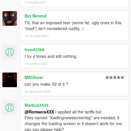
2 октября 2021
Bet Nimrod
TIL that an exposed rear (some fat, ugly ones in this
"mod") isn't considered nudity. :/
14 октября 2021
hood2268
I try 4 times and still nothing
15 ноября 2021
MKGhost
can you make V2 of it ?
21 февраля 2022
Markus3435
@RomaeraXXX
I applied all the tariffs but
Files named ''loadingnewsscreenbg'' are needed, it
changes the loading screen or it doesn't work for me,
can you please help?