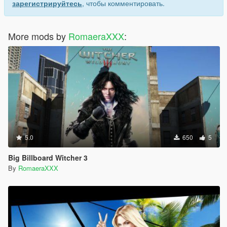
зарегистрируйтесь
, чтобы комментировать.
More mods by
RomaeraXXX
:
5.0
650
5
Big Billboard Witcher 3
By
RomaeraXXX