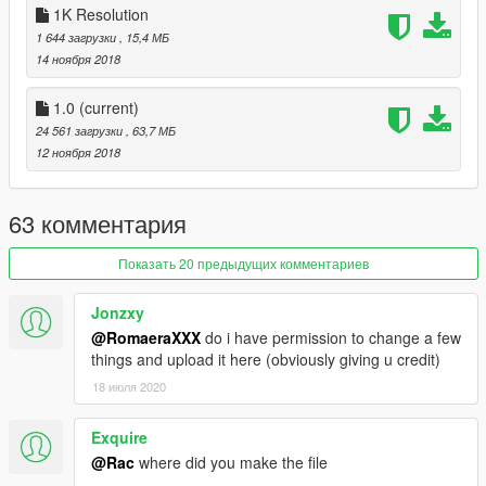
1K Resolution
1 644 загрузки
, 15,4 МБ
14 ноября 2018
1.0
(current)
24 561 загрузки
, 63,7 МБ
12 ноября 2018
63 комментария
Показать 20 предыдущих комментариев
Jonzxy
@RomaeraXXX
do i have permission to change a few
things and upload it here (obviously giving u credit)
18 июля 2020
Exquire
@Rac
where did you make the file