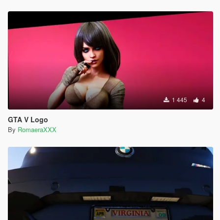
1 445
4
GTA V Logo
By
RomaeraXXX