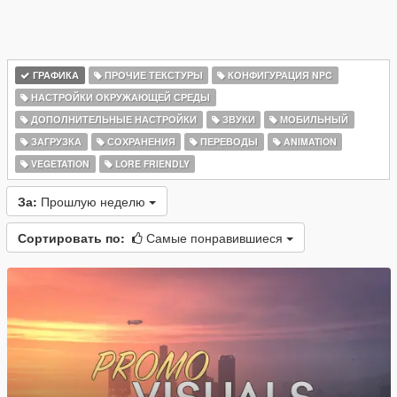
ГРАФИКА
ПРОЧИЕ ТЕКСТУРЫ
КОНФИГУРАЦИЯ NPC
НАСТРОЙКИ ОКРУЖАЮЩЕЙ СРЕДЫ
ДОПОЛНИТЕЛЬНЫЕ НАСТРОЙКИ
ЗВУКИ
МОБИЛЬНЫЙ
ЗАГРУЗКА
СОХРАНЕНИЯ
ПЕРЕВОДЫ
ANIMATION
VEGETATION
LORE FRIENDLY
За:
Прошлую неделю
Сортировать по:
Самые понравившиеся