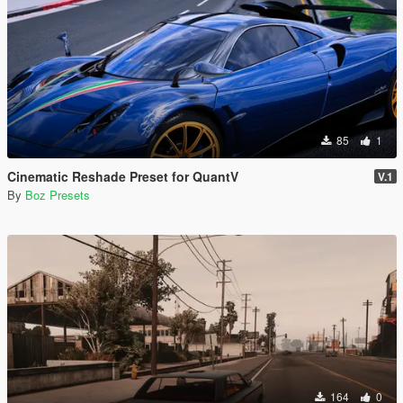
85
1
Cinematic Reshade Preset for QuantV
V.1
By
Boz Presets
164
0