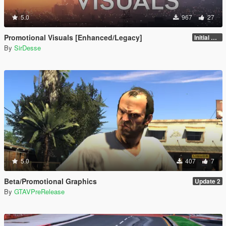
5.0
967
27
Promotional Visuals [Enhanced/Legacy]
Initial Release
By
SirDesse
5.0
407
7
Beta/Promotional Graphics
Update 2
By
GTAVPreRelease