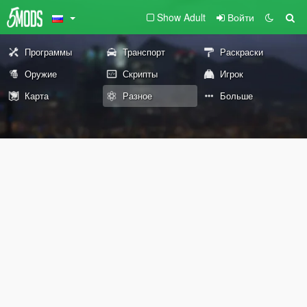
Show Adult
Войти
Программы
Транспорт
Раскраски
Оружие
Скрипты
Игрок
Карта
Разное
Больше