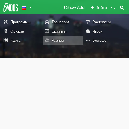
Show Adult
Войти
Программы
Транспорт
Раскраски
Оружие
Скрипты
Игрок
Карта
Разное
Больше