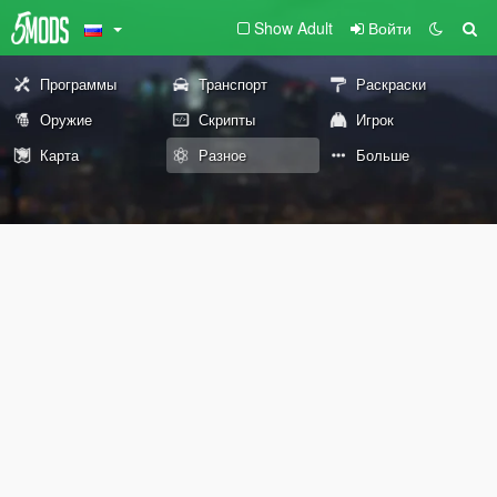
Show Adult
Войти
Программы
Транспорт
Раскраски
Оружие
Скрипты
Игрок
Карта
Разное
Больше