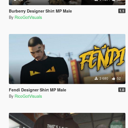
Burberry Designer Shirt MP Male
1.1
By
RicoGotVisuals
3 680
52
Fendi Designer Shirt MP Male
1.0
By
RicoGotVisuals