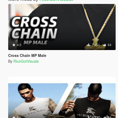
4.5
7 451
64
Cross Chain MP Male
By
RicoGotVisuals
5.0
4 707
48