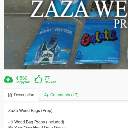
4 560
77
Загрузок
Лайков
Description
Comments (17)
ZaZa Weed Bags (Prop)
- 9 Weed Bag Props (Included)
Be Your Own Hood Drug Dealer