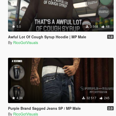
5.0
3 568
48
Awful Lot Of Cough Syrup Hoodie | MP Male
1.0
By
RicoGotVisuals
4.36
32 517
245
Purple Brand Sagged Jeans SP / MP Male
2.0
By
RicoGotVisuals