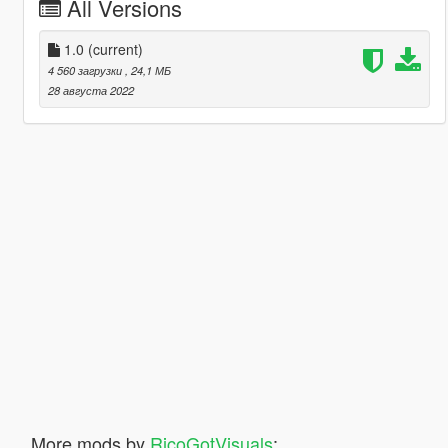
All Versions
1.0
(current)
4 560 загрузки
, 24,1 МБ
28 августа 2022
More mods by
RicoGotVisuals
: