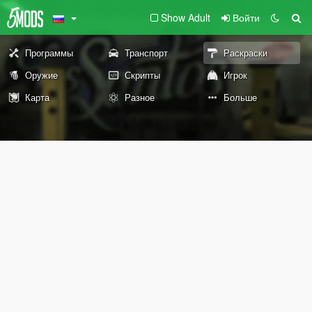
Show Adult
Войти
Программы
Транспорт
Раскраски
Оружие
Скрипты
Игрок
Карта
Разное
Больше