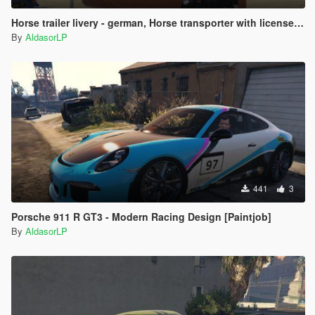
Horse trailer livery - german, Horse transporter with license plate
By
AldasorLP
441
3
Porsche 911 R GT3 - Modern Racing Design [Paintjob]
By
AldasorLP