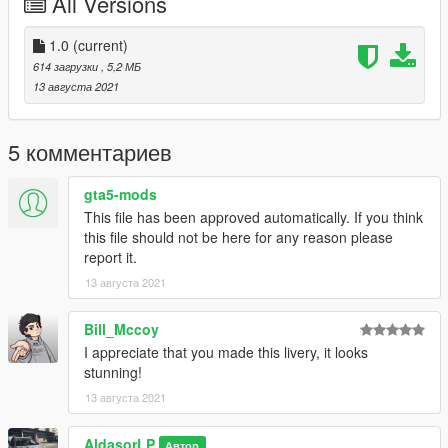
All Versions
\GrandTheftAutoV\mods\update\x64\dlcpacks\golfmk6\dlc.rpf\x
64\vehicles.rpf nun ersetzt die golfmk6.ytd Datei des
Fahrzeugs.
1.0
(current)
614 загрузки
, 5,2 МБ
Funktioniert mit diesem Model:
13 августа 2021
https://de.gta5-mods.com/vehicles/volkswagen-golf-mk6-5-
door-addon-v0-1
5 комментариев
Wenn sie Ihnen gefällt, hinterlassen Sie mir doch ein
Kommentar.
gta5-mods
Ihr könnt mich über PayPal oder Patreon unterstützen :)
This file has been approved automatically. If you think
this file should not be here for any reason please
report it.
13 августа 2021
Bill_Mccoy
I appreciate that you made this livery, it looks
stunning!
13 августа 2021
AldasorLP
Автор