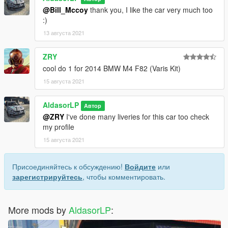
@Bill_Mccoy
thank you, I like the car very much too
:)
13 августа 2021
ZRY
cool do 1 for 2014 BMW M4 F82 (Varis Kit)
15 августа 2021
AldasorLP
Автор
@ZRY
I've done many liveries for this car too check
my profile
15 августа 2021
Присоединяйтесь к обсуждению!
Войдите
или
зарегистрируйтесь
, чтобы комментировать.
More mods by
AldasorLP
: