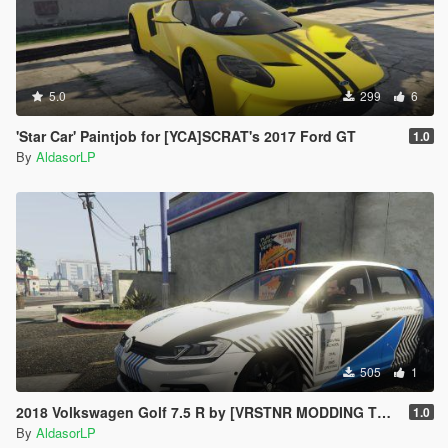
5.0
299
6
'Star Car' Paintjob for [YCA]SCRAT's 2017 Ford GT
1.0
By
AldasorLP
505
1
2018 Volkswagen Golf 7.5 R by [VRSTNR MODDING TEAM] - Driving School [Paintjob]
1.0
By
AldasorLP