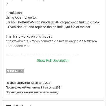
;)
Installation:
Using OpenIV, go to:
\GrandTheftAutoV\mods\update\x64\dlcpacks\golfmk6\dlc.rpf\x
64\vehicles.rpf and replace the golfmk6.ytd file of the car.
The livery works on this model:
https://www.gta5-mods.com/vehicles/volkswagen-golf-mk6-5-
door-addon-v0-1
Hope you like it and leave a comment if you want.
You can support me via PayPal or Patreon :)
Show Full Description
___
GER
ВИНИЛЫ
Dies ist eine Lackierung für den 2009 Volkswagen Golf MK6 (5
Door) von Bill_Mccoy!!
13 августа 2021
Первая загрузка:
Komplett von mir selbstgemacht! Sieht auch in Matt-Schwarz
13 августа 2021
Последнее обновление:
geil aus ;)
4 часа назад
Последнее скачивание:
Installation:
Benutzt OpenIV und folgt diesem Pfad: