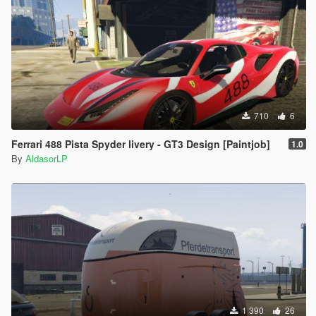
710
6
Ferrari 488 Pista Spyder livery - GT3 Design [Paintjob]
1.0
By
AldasorLP
1 390
26