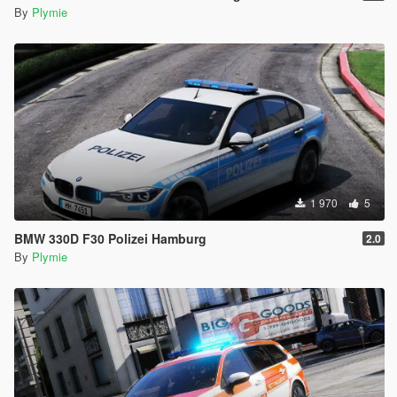
By
Plymie
1 970
5
BMW 330D F30 Polizei Hamburg
2.0
By
Plymie