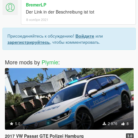
BremerLP
Der Link in der Beschreibung ist tot
8 ноября 2021
Присоединяйтесь к обсуждению!
Войдите
или
зарегистрируйтесь
, чтобы комментировать.
More mods by
Plymie
:
5.0
2 976
8
2017 VW Passat GTE Polizei Hamburg
3.0