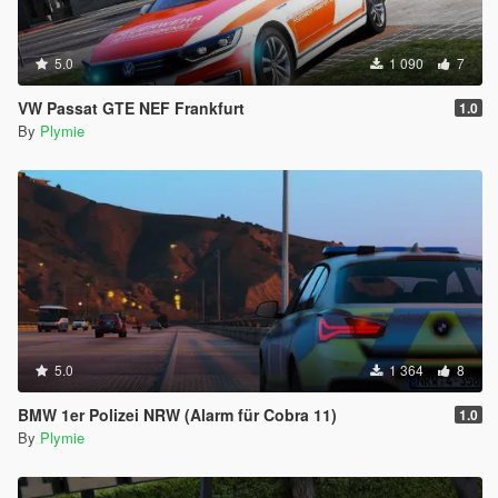
5.0
1 090
7
VW Passat GTE NEF Frankfurt
1.0
By
Plymie
5.0
1 364
8
BMW 1er Polizei NRW (Alarm für Cobra 11)
1.0
By
Plymie