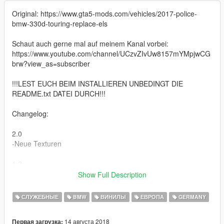
Original: https://www.gta5-mods.com/vehicles/2017-police-
bmw-330d-touring-replace-els
Schaut auch gerne mal auf meinem Kanal vorbei:
https://www.youtube.com/channel/UCzvZIvUw8157mYMpjwCG
brw?view_as=subscriber
!!!LEST EUCH BEIM INSTALLIEREN UNBEDINGT DIE
README.txt DATEI DURCH!!!
Changelog:
2.0
-Neue Texturen
1.2
-Die Fensterscheiben wurden gefixt und sind nun
Show Full Description
durchsichtiger
СЛУЖЕБНЫЕ
BMW
ВИНИЛЫ
ЕВРОПА
GERMANY
1.1
-Anpassung von Motorhaube und Kotflügeln
14 августа 2018
Первая загрузка: