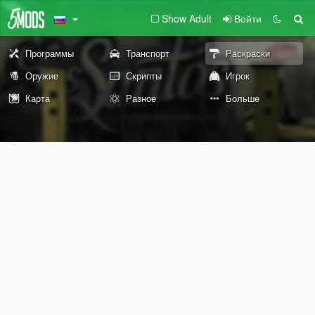
Show Adult
Войти
Программы
Транспорт
Раскраски
Оружие
Скрипты
Игрок
Карта
Разное
Больше