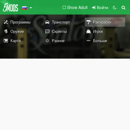
Show Adult
Войти
Программы
Транспорт
Раскраски
Оружие
Скрипты
Игрок
Карта
Разное
Больше