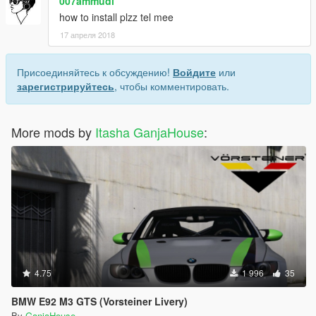
007ammudi
how to install plzz tel mee
17 апреля 2018
Присоединяйтесь к обсуждению!
Войдите
или
зарегистрируйтесь
, чтобы комментировать.
More mods by
Itasha GanjaHouse
:
4.75
1 996
35
BMW E92 M3 GTS (Vorsteiner Livery)
By
GanjaHouse