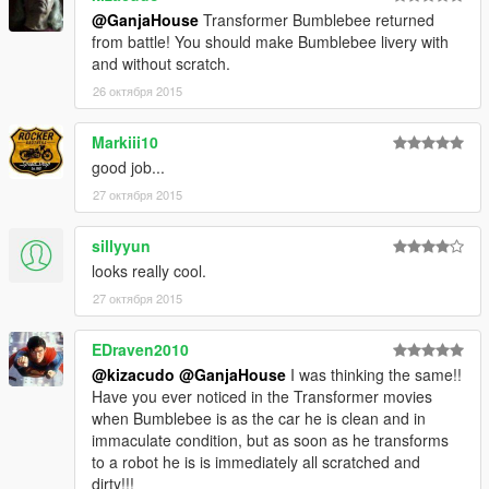
@GanjaHouse
Transformer Bumblebee returned
from battle! You should make Bumblebee livery with
and without scratch.
26 октября 2015
Markiii10
good job...
27 октября 2015
sillyyun
looks really cool.
27 октября 2015
EDraven2010
@kizacudo
@GanjaHouse
I was thinking the same!!
Have you ever noticed in the Transformer movies
when Bumblebee is as the car he is clean and in
immaculate condition, but as soon as he transforms
to a robot he is is immediately all scratched and
dirty!!!