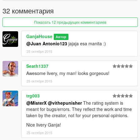
32 комментария
Показать 12 предыдущих комментариев
GanjaHouse
Автор
@Juan Antonio123
jajaja esa manita :)
25 октября 2015
Seath1337
Awesome livery, my man! looks gorgeous!
25 октября 2015
trg003
@MisterX
@vithepunisher
The rating system is
meant for bugs/errors. They reflect the work and time
taken by the creator, not for your personal opinions.
Nice livery Ganja!
25 октября 2015