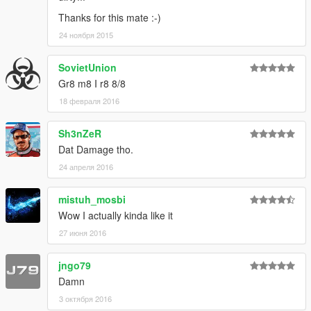
Thanks for this mate :-)
24 ноября 2015
SovietUnion
Gr8 m8 I r8 8/8
18 февраля 2016
Sh3nZeR
Dat Damage tho.
24 апреля 2016
mistuh_mosbi
Wow I actually kinda like it
27 июня 2016
jngo79
Damn
3 октября 2016