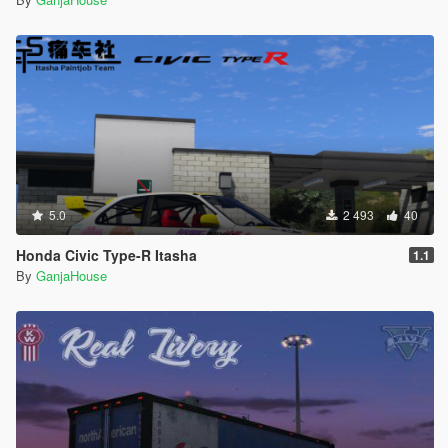
5.0
2 493
40
Honda Civic Type-R Itasha
1.1
By
GanjaHouse