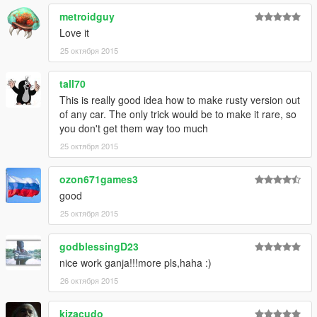
metroidguy
Love it
25 октября 2015
tall70
This is really good idea how to make rusty version out
of any car. The only trick would be to make it rare, so
you don't get them way too much
25 октября 2015
ozon671games3
good
25 октября 2015
godblessingD23
nice work ganja!!!more pls,haha :)
26 октября 2015
kizacudo