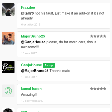
Frazzlee
@tall70
not his fault, just make it an add-on if it's not
already
6 октября 2016
MajorBruno25
@GanjaHouse
please, do for more cars, this is
awesome!!!
15 мая 2017
GanjaHouse
Автор
@MajorBruno25
Thanks mate
15 мая 2017
kamal haran
Amazing!!
10 сентября 2017