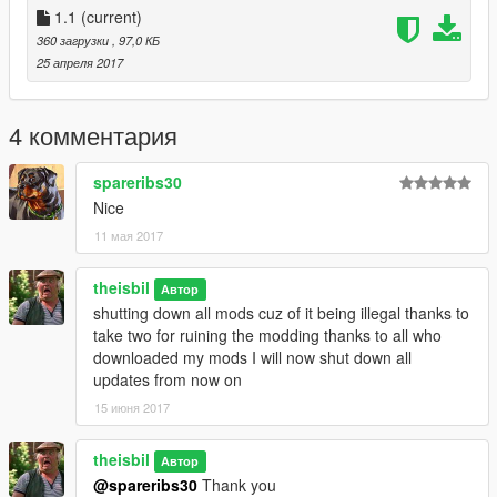
1.1
(current)
360 загрузки
, 97,0 КБ
25 апреля 2017
4 комментария
spareribs30
Nice
11 мая 2017
theisbil
Автор
shutting down all mods cuz of it being illegal thanks to
take two for ruining the modding thanks to all who
downloaded my mods I will now shut down all
updates from now on
15 июня 2017
theisbil
Автор
@spareribs30
Thank you