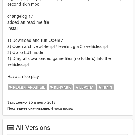
second skin mod
changelog 1.1
added an read me file
Install:
1) Download and run OpenIV
2) Open archive x64e.rpf \ levels \ gta 5 \ vehicles.rpf
3) Go to Edit mode
4) Drag all downloaded game files (no folders) into the
vehicles.rpf
Have a nice play.
МЕЖДУНАРОДНЫЕ
DENMARK
ЕВРОПА
TRAIN
25 апреля 2017
Загружено:
4 часа назад
Последнее скачивание:
All Versions