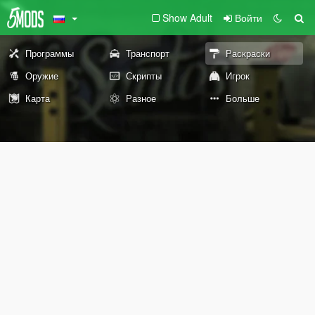
Show Adult
Войти
Программы
Транспорт
Раскраски
Оружие
Скрипты
Игрок
Карта
Разное
Больше