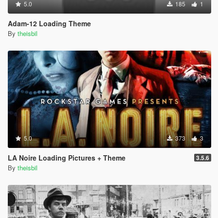
5.0
185
1
Adam-12 Loading Theme
By
theisbil
5.0
373
3
LA Noire Loading Pictures + Theme
3.5.6
By
theisbil