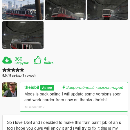
360
4
Загрузок
Лайка
5.0 / 5 звёзд (1 голос)
theisbil
Закреплённый комментарий
Автор
Mods is back online I will update some versions soon
and work harder from now on thanks -theisbil
16 июля 2017
So i love DSB and i decided to make this train paint job of an s-
tog i hope you guys will enjoy it and i will try to fix it this is my