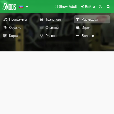
Show Adult
Войти
Программы
Транспорт
Раскраски
Оружие
Скрипты
Игрок
Карта
Разное
Больше