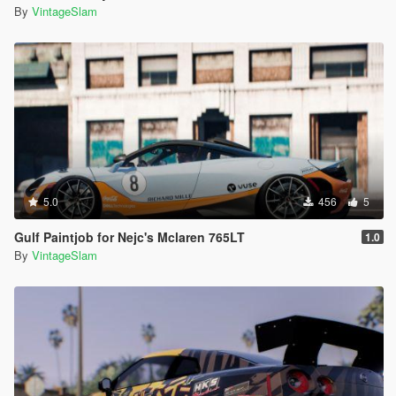
By
VintageSlam
5.0
456
5
Gulf Paintjob for Nejc's Mclaren 765LT
1.0
By
VintageSlam