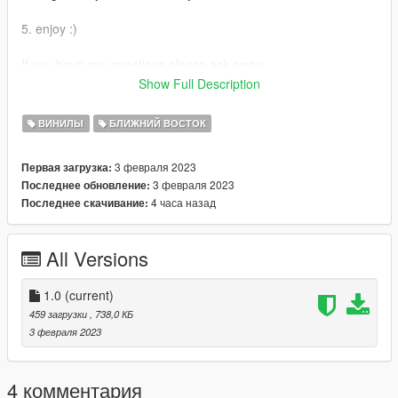
5. enjoy :)
If you have any questions please ask away.
Show Full Description
If you want liveries for your car or a car you like join my discord
now!
ВИНИЛЫ
БЛИЖНИЙ ВОСТОК
discord: https://discord.gg/bTGMVEexPK
3 февраля 2023
Первая загрузка:
3 февраля 2023
Последнее обновление:
4 часа назад
Последнее скачивание:
All Versions
1.0
(current)
459 загрузки
, 738,0 КБ
3 февраля 2023
4 комментария