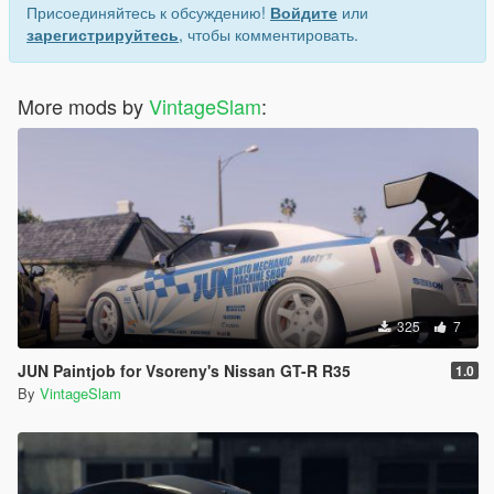
Присоединяйтесь к обсуждению!
Войдите
или
зарегистрируйтесь
, чтобы комментировать.
More mods by
VintageSlam
:
325
7
JUN Paintjob for Vsoreny's Nissan GT-R R35
1.0
By
VintageSlam