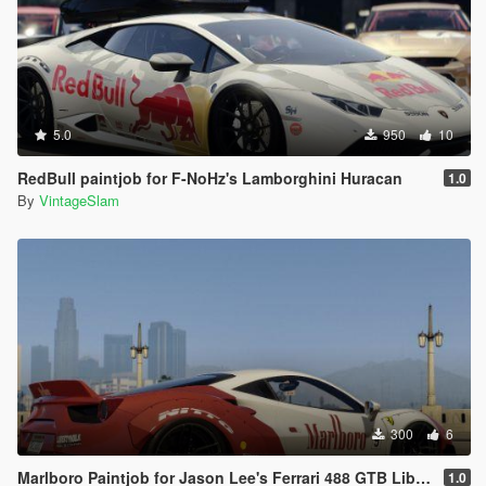
5.0
950
10
RedBull paintjob for F-NoHz's Lamborghini Huracan
1.0
By
VintageSlam
300
6
Marlboro Paintjob for Jason Lee's Ferrari 488 GTB Liberty Walk
1.0