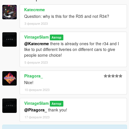
Katecreme
Question: why is this for the R35 and not R34?
3 февраля 2023
VintageSlam
Автор
@Katecreme
there is already ones for the r34 and I
like to put different liveries on different cars to give
people some choice!
5 февраля 2023
Pitagora_
Nice!
10 февраля 2023
VintageSlam
Автор
@Pitagora_
thank you!
17 февраля 2023