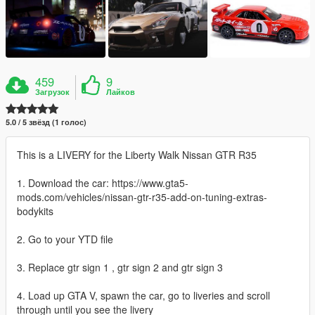
459
9
Загрузок
Лайков
5.0 / 5 звёзд (1 голос)
This is a LIVERY for the Liberty Walk Nissan GTR R35
1. Download the car: https://www.gta5-
mods.com/vehicles/nissan-gtr-r35-add-on-tuning-extras-
bodykits
2. Go to your YTD file
3. Replace gtr sign 1 , gtr sign 2 and gtr sign 3
4. Load up GTA V, spawn the car, go to liveries and scroll
through until you see the livery