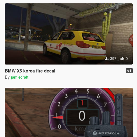
397
0
BMW X5 korea fire decal
v1
By
jamiecraft