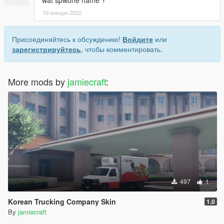
10 января 2022
Присоединяйтесь к обсуждению!
Войдите
или
зарегистрируйтесь
, чтобы комментировать.
More mods by
jamiecraft
:
497
1
Korean Trucking Company Skin
1.0
By
jamiecraft