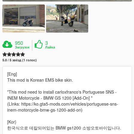
950
3
Загрузок
Лайка
5.0 / 5 звёзд (1 голос)
[Eng]
This mod is Korean EMS bike skin.
*This mod need to install carloxfranco's Portuguese SNS -
INEM Motorcycle - BMW GS 1200 [Add-On] *
(LInks: https://ko.gta5-mods.com/vehicles/portuguese-sns-
inem-motorcycle-bmw-gs-1200-add-on)
[Kor}
한국식으로 데칼되어있는 BMW gs1200 소방오토바이입니다.