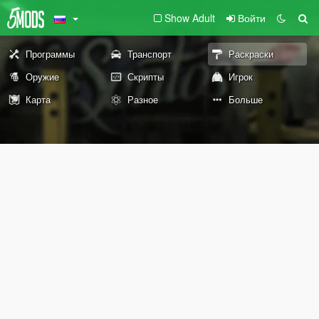
Show Adult
Войти
Программы
Транспорт
Раскраски
Оружие
Скрипты
Игрок
Карта
Разное
Больше