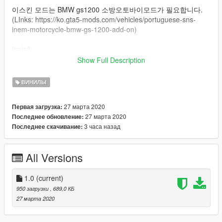
이스킨 모드는 BMW gs1200 소방오토바이모드가 필요합니다.
(LInks: https://ko.gta5-mods.com/vehicles/portuguese-sns-
inem-motorcycle-bmw-gs-1200-add-on)
Install
1. Install original INEM Motorcycle - BMW GS 1200 mod
Show Full Description
2. replace ems_gs1200.ytd and ems_gs1200+hi.ytd
Maker
ВИНИЛЫ
Discord 줴이미#6511
27 марта 2020
Первая загрузка:
27 марта 2020
Последнее обновление:
3 часа назад
Последнее скачивание:
All Versions
1.0
(current)
950 загрузки
, 689,0 КБ
27 марта 2020