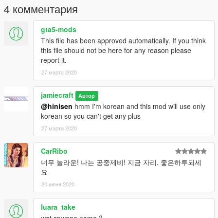
4 комментария
gta5-mods
This file has been approved automatically. If you think
this file should not be here for any reason please
report it.
27 марта 2020
jamiecraft
Автор
@hinisen
hmm I'm korean and this mod will use only
korean so you can't get any plus
27 марта 2020
CarRibo
너무 놀라운! 나는 공중제비! 지금 자리. 좋은하루되세
요
20 июня 2020
luara_take
wat spwone name ?