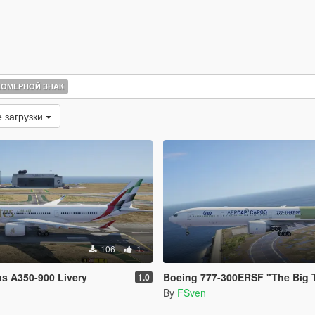
ОМЕРНОЙ ЗНАК
 загрузки
106
1
us A350-900 Livery
Boeing 777-300ERSF "The Big 
1.0
By
FSven