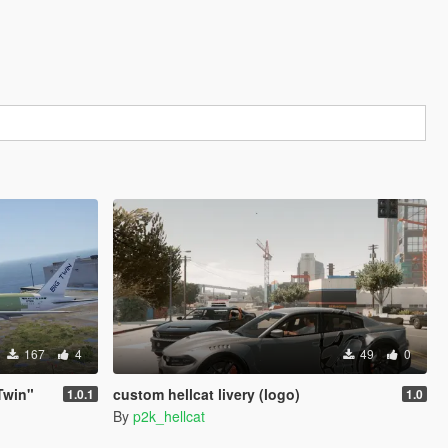
167
4
49
0
Twin"
custom hellcat livery (logo)
1.0.1
1.0
By
p2k_hellcat