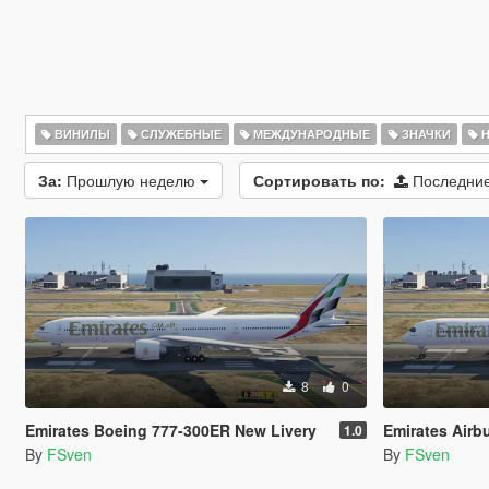
ВИНИЛЫ
СЛУЖЕБНЫЕ
МЕЖДУНАРОДНЫЕ
ЗНАЧКИ
Н
За:
Прошлую неделю
Сортировать по:
Последние
8
0
Emirates Boeing 777-300ER New Livery
Emirates Airb
1.0
By
FSven
By
FSven