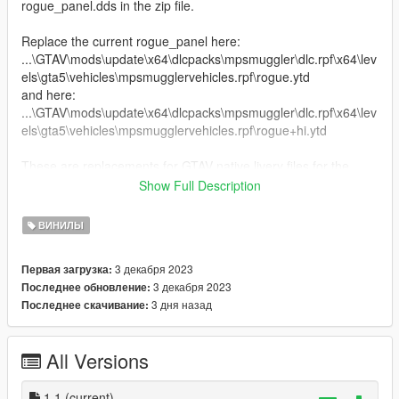
rogue_panel.dds in the zip file.
Replace the current rogue_panel here:
...\GTAV\mods\update\x64\dlcpacks\mpsmuggler\dlc.rpf\x64\lev
els\gta5\vehicles\mpsmugglervehicles.rpf\rogue.ytd
and here:
...\GTAV\mods\update\x64\dlcpacks\mpsmuggler\dlc.rpf\x64\lev
els\gta5\vehicles\mpsmugglervehicles.rpf\rogue+hi.ytd
These are replacements for GTAV native livery files for the
Rogue.
Show Full Description
I've included liveries for Afghanistan, Brazil, Chile, Columbia,
ВИНИЛЫ
Dominica, Ecuador, Honduras, Philippines, USAF.
3 декабря 2023
Первая загрузка:
The Rogue livery files to replace are here:
3 декабря 2023
Последнее обновление:
...\GTAV\mods\update\x64\dlcpacks\mpsmuggler\dlc.rpf\x64\lev
3 дня назад
Последнее скачивание:
els\mpsmuggler\vehiclemods\rogue_mods.rpf\
Toggle "Edit mode", top right button, then
All Versions
extract the livery you'd like to replace (I chose
rogue_livery8.yft, but you can replace any of the rogue_livery1-
1.1
(current)