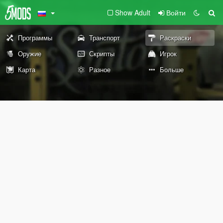
Show Adult
Войти
Программы
Транспорт
Раскраски
Оружие
Скрипты
Игрок
Карта
Разное
Больше