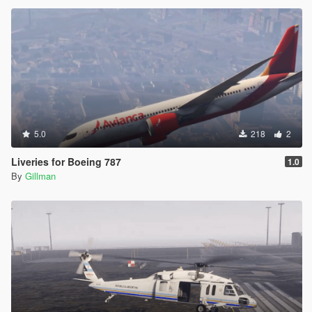
5.0
218
2
Liveries for Boeing 787
1.0
By
Gillman