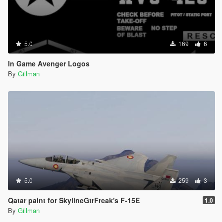
5.0
169
6
In Game Avenger Logos
By
Gillman
5.0
259
3
Qatar paint for SkylineGtrFreak's F-15E
1.0
By
Gillman