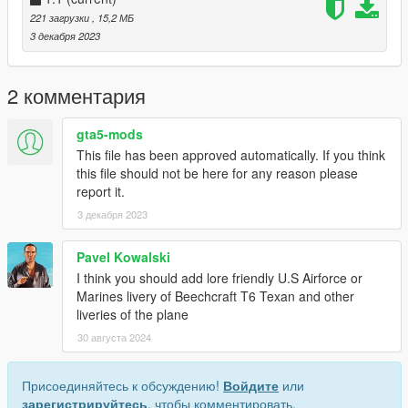
10.yft)
221 загрузки
, 15,2 МБ
3 декабря 2023
Then right click the file to replace, select replace, then select
the livery you'd like with one of the provided .yft files.
2 комментария
Then spawn the Rogue with your trainer of choice and select
one of Benny's custom liveries.
gta5-mods
This file has been approved automatically. If you think
Enjoy,
this file should not be here for any reason please
Gillman
report it.
3 декабря 2023
Pavel Kowalski
I think you should add lore friendly U.S Airforce or
Marines livery of Beechcraft T6 Texan and other
liveries of the plane
30 августа 2024
Присоединяйтесь к обсуждению!
Войдите
или
зарегистрируйтесь
, чтобы комментировать.