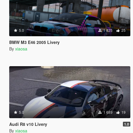
5.0
1 825
25
BMW M3 E46 2005 Livery
By
xiaosa
5.0
1 689
19
Audi R8 v10 Livery
1.0
By
xiaosa