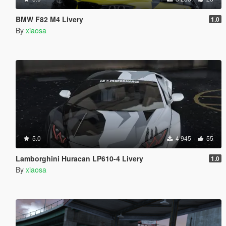
BMW F82 M4 Livery
1.0
By
xiaosa
5.0
4 945
55
Lamborghini Huracan LP610-4 Livery
1.0
By
xiaosa