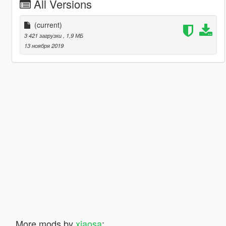
All Versions
(current)
3 421 загрузки
, 1,9 МБ
13 ноября 2019
More mods by
xiaosa
: