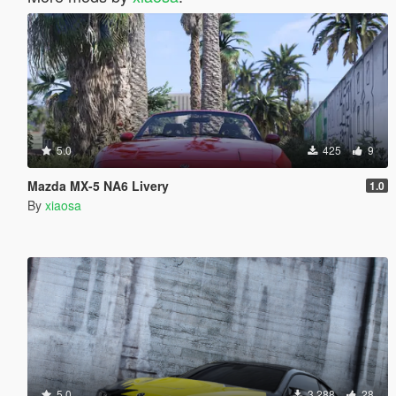
5.0
425
9
Mazda MX-5 NA6 Livery
1.0
By
xiaosa
5.0
3 288
28