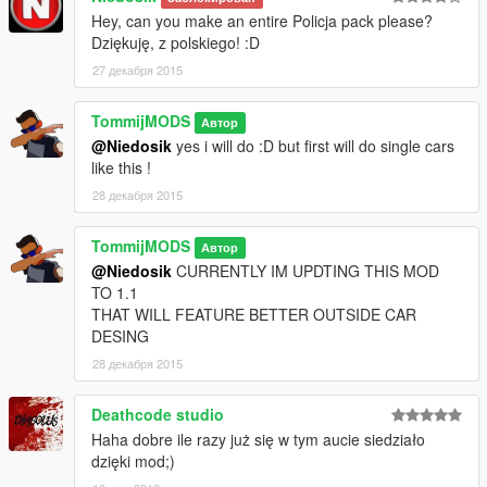
Hey, can you make an entire Policja pack please?
Dziękuję, z polskiego! :D
27 декабря 2015
TommijMODS
Автор
@Niedosik
yes i will do :D but first will do single cars
like this !
28 декабря 2015
TommijMODS
Автор
@Niedosik
CURRENTLY IM UPDTING THIS MOD
TO 1.1
THAT WILL FEATURE BETTER OUTSIDE CAR
DESING
28 декабря 2015
Deathcode studio
Haha dobre ile razy już się w tym aucie siedziało
dzięki mod;)