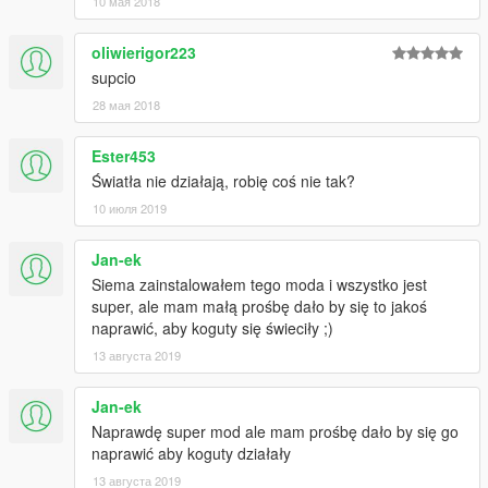
10 мая 2018
oliwierigor223
supcio
28 мая 2018
Ester453
Światła nie działają, robię coś nie tak?
10 июля 2019
Jan-ek
Siema zainstalowałem tego moda i wszystko jest
super, ale mam małą prośbę dało by się to jakoś
naprawić, aby koguty się świeciły ;)
13 августа 2019
Jan-ek
Naprawdę super mod ale mam prośbę dało by się go
naprawić aby koguty działały
13 августа 2019