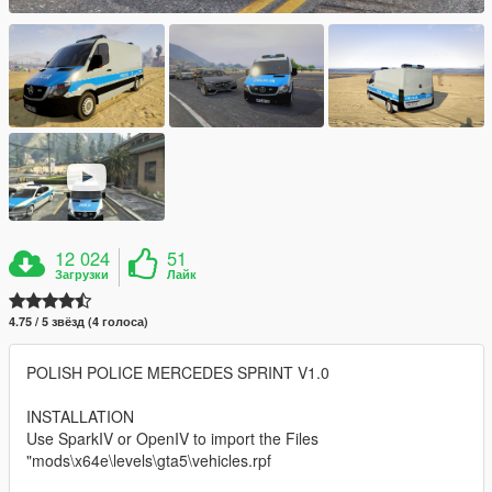
12 024
51
Загрузки
Лайк
4.75 / 5 звёзд (4 голоса)
POLISH POLICE MERCEDES SPRINT V1.0
INSTALLATION
Use SparkIV or OpenIV to import the Files
"mods\x64e\levels\gta5\vehicles.rpf