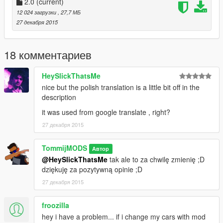
INSTALACJA
2.0
(current)
Użyj SparkIV lub OpenIV by importować pliki do "mods \ x64e \
12 024 загрузки
, 27,7 МБ
levels \ gta5 \ vehicles.rpf
27 декабря 2015
--------------------------------------------------------------------------
my first mod
18 комментариев
-----------------------------------------------------------------------------
V1.1
HeySlickThatsMe
-BETTER OUTSIDE DESIGN
nice but the polish translation is a little bit off in the
-INTERIOR FIX
description
--------------------------------------------------------------------------------
it was used from google translate , right?
27 декабря 2015
TommijMODS
Автор
@HeySlickThatsMe
tak ale to za chwilę zmienię ;D
dziękuję za pozytywną opinie ;D
27 декабря 2015
froozilla
hey i have a problem... if i change my cars with mod