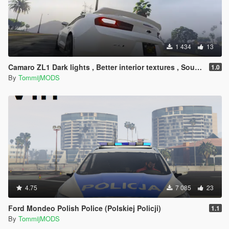
1 434
13
Camaro ZL1 Dark lights , Better interior textures , Sound Swap !
1.0
By
TommijMODS
4.75
7 085
23
Ford Mondeo Polish Police (Polskiej Policji)
1.1
By
TommijMODS