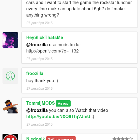
cars and i want to start the game the rockstar luncher
every time make an update about 5gb? do i make
anything wrong?
27 декабря 2015
HeySlickThatsMe
@froozilla
use mods folder
http://openiv.com/?p=1132
27 декабря 2015
froozilla
hey thank you :)
27 декабря 2015
TommijMODS
Автор
@froozilla
you can also Watch that video
http://youtu.be/NXQ6ThjVJmU
:)
27 декабря 2015
Niedosik
Заблокирован