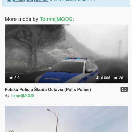
More mods by
TommijMODS
:
5.0
6 886
26
Polska Policja Škoda Octavia (Polis Police)
2.0
By
TommijMODS