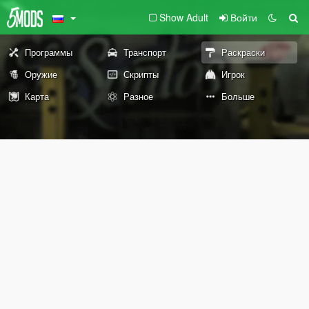
Show Adult
Войти
Программы
Транспорт
Раскраски
Оружие
Скрипты
Игрок
Карта
Разное
Больше