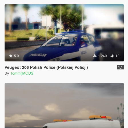
5.0
1 240
12
Peugeot 206 Polish Police (Polskiej Policji)
1.1
By
TommijMODS