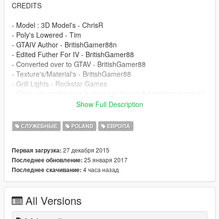
CREDITS
- Model : 3D Model's - ChrisR
- Poly's Lowered - Tim
- GTAIV Author - BritishGamer88n
- Edited Futher For IV - BritishGamer88
- Converted over to GTAV - BritishGamer88
- Texture's/Material's - BritishGamer88
- Grill Lights - Rockstar Games
- Oleg - for continuious help to get the model working ingame!!
- Wheel's - Forza
Show Full Description
- Police Cage - Kinksta100
- Licence plate: TOMMIJMods
СЛУЖЕБНЫЕ
POLAND
ЕВРОПА
- Liveries made by TOMMIJMods
27 декабря 2015
Первая загрузка:
---------------------------------------------------------------------------
25 января 2017
Последнее обновление:
MY LIVERY AND LICENES PLATE ;D
4 часа назад
Последнее скачивание:
---------------------------------------------------------------------------
PL:
All Versions
POLSKi SAMOCHÓD POLICYJNY MERCEDES SPRINT V1.0