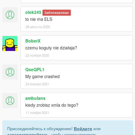
olek245
Заблокирован
to nie ma ELS
28 августа 2020
BoberX
czemu koguty nie działaja?
22 ноября 2020
QseQPL1
My game crashed
24 января 2021
ambulans
kiedy zrobisz xmla do tego?
11 ноября 2021
Присоединяйтесь к обсуждению!
Войдите
или
зарегистрируйтесь
, чтобы комментировать.