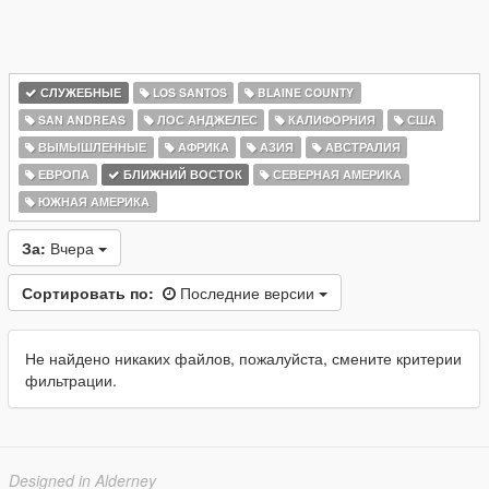
СЛУЖЕБНЫЕ
LOS SANTOS
BLAINE COUNTY
SAN ANDREAS
ЛОС АНДЖЕЛЕС
КАЛИФОРНИЯ
США
ВЫМЫШЛЕННЫЕ
АФРИКА
АЗИЯ
АВСТРАЛИЯ
ЕВРОПА
БЛИЖНИЙ ВОСТОК
СЕВЕРНАЯ АМЕРИКА
ЮЖНАЯ АМЕРИКА
За:
Вчера
Сортировать по:
Последние версии
Не найдено никаких файлов, пожалуйста, смените критерии
фильтрации.
Designed in Alderney