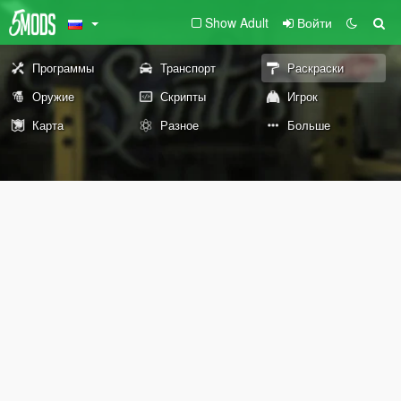
Show Adult
Войти
Программы
Транспорт
Раскраски
Оружие
Скрипты
Игрок
Карта
Разное
Больше