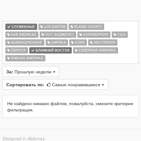
СЛУЖЕБНЫЕ
LOS SANTOS
BLAINE COUNTY
SAN ANDREAS
ЛОС АНДЖЕЛЕС
КАЛИФОРНИЯ
США
ВЫМЫШЛЕННЫЕ
АФРИКА
АЗИЯ
АВСТРАЛИЯ
ЕВРОПА
БЛИЖНИЙ ВОСТОК
СЕВЕРНАЯ АМЕРИКА
ЮЖНАЯ АМЕРИКА
За:
Прошлую неделю
Сортировать по:
Самые понравившиеся
Не найдено никаких файлов, пожалуйста, смените критерии
фильтрации.
Designed in Alderney