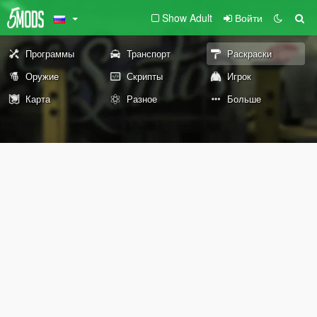
Show Adult
Войти
Программы
Транспорт
Раскраски
Оружие
Скрипты
Игрок
Карта
Разное
Больше