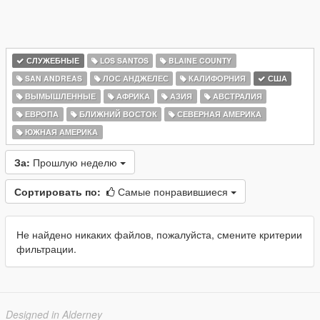
СЛУЖЕБНЫЕ
LOS SANTOS
BLAINE COUNTY
SAN ANDREAS
ЛОС АНДЖЕЛЕС
КАЛИФОРНИЯ
США
ВЫМЫШЛЕННЫЕ
АФРИКА
АЗИЯ
АВСТРАЛИЯ
ЕВРОПА
БЛИЖНИЙ ВОСТОК
СЕВЕРНАЯ АМЕРИКА
ЮЖНАЯ АМЕРИКА
За:
Прошлую неделю
Сортировать по:
Самые понравившиеся
Не найдено никаких файлов, пожалуйста, смените критерии
фильтрации.
Designed in Alderney