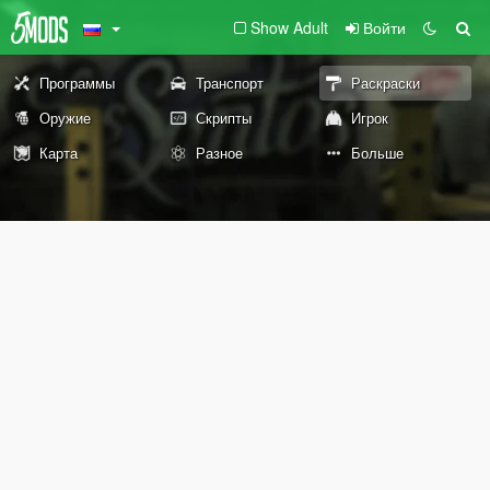
Show Adult
Войти
Программы
Транспорт
Раскраски
Оружие
Скрипты
Игрок
Карта
Разное
Больше