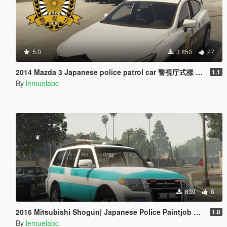
5.0
3 850
27
2014 Mazda 3 Japanese police patrol car 警視庁式樣 [ Replace | ELS ]
1.1
By
lemuelabc
839
8
2016 Mitsubishi Shogun| Japanese Police Paintjob 警視庁災害活動車仕様
1.0
By
lemuelabc