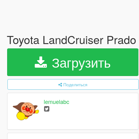
Toyota LandCruiser Pr
Загрузить
Поделиться
lemuelabc