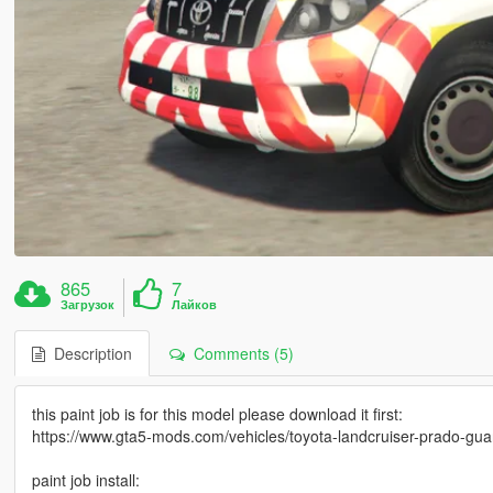
865
7
Загрузок
Лайков
Description
Comments (5)
this paint job is for this model please download it first:
https://www.gta5-mods.com/vehicles/toyota-landcruiser-prado-guard
paint job install: