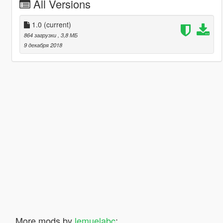
All Versions
1.0
(current)
864 загрузки
, 3,8 МБ
9 декабря 2018
More mods by
lemuelabc
: