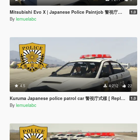
Mitsubishi Evo X | Japanese Police Paintjob 警視庁式樣
1.0
By
lemuelabc
4.5
4 212
22
Kuruma Japanese police patrol car 警視庁式樣 [ Replace | ELS ]
1.0
By
lemuelabc