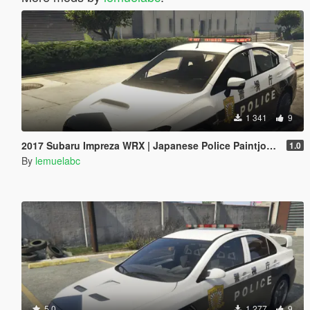
1 341
9
2017 Subaru Impreza WRX | Japanese Police Paintjob 警視庁式樣
1.0
By
lemuelabc
5.0
1 277
9