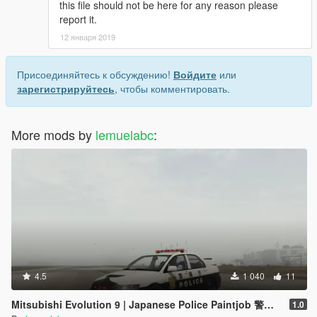
this file should not be here for any reason please
report it.
12 января 2019
Присоединяйтесь к обсуждению!
Войдите
или
зарегистрируйтесь
, чтобы комментировать.
More mods by
lemuelabc
:
4.5
1 040
11
Mitsubishi Evolution 9 | Japanese Police Paintjob 警視庁式樣
1.0