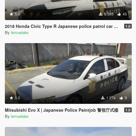
5.0
8 305
45
2018 Honda Civic Type R Japanese police patrol car 警視庁式樣 [ Replace | ELS ]
1.0
By
lemuelabc
5.0
1 274
9
Mitsubishi Evo X | Japanese Police Paintjob 警視庁式樣
1.0
By
lemuelabc