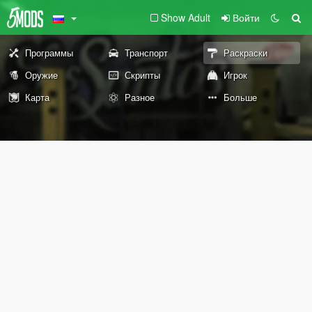
Show Adult
Войти
Программы
Транспорт
Раскраски
Оружие
Скрипты
Игрок
Карта
Разное
Больше