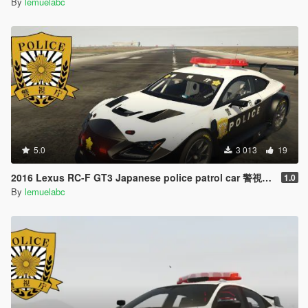
By
lemuelabc
5.0
3 013
19
2016 Lexus RC-F GT3 Japanese police patrol car 警視庁式樣 [ Replace | ELS ]
1.0
By
lemuelabc