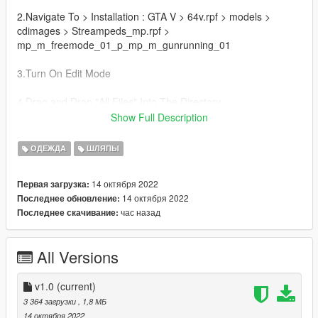
2.Navigate To > Installation : GTA V > 64v.rpf > models >
cdimages > Streampeds_mp.rpf >
mp_m_freemode_01_p_mp_m_gunrunning_01
3.Turn On Edit Mode
4.Drag and Drop "All Files" Into The Directory
& Enjoy More To Come
Show Full Description
Join my discord for more ! :
ОДЕЖДА
ШЛЯПЫ
https://discord.gg/3py3ZbUBft
14 октября 2022
Первая загрузка:
14 октября 2022
Последнее обновление:
час назад
Последнее скачивание:
All Versions
v1.0
(current)
3 364 загрузки
, 1,8 МБ
14 октября 2022