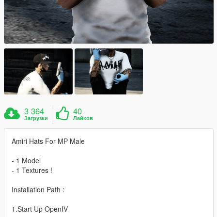
3 364
40
Загрузки
Лайков
Amiri Hats For MP Male
- 1 Model
- 1 Textures !
Installation Path :
1.Start Up OpenIV