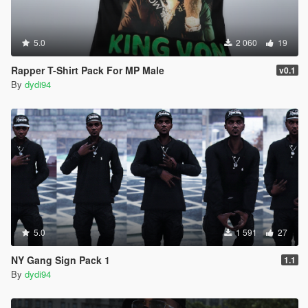
5.0
2 060
19
Rapper T-Shirt Pack For MP Male
v0.1
By
dydi94
5.0
1 591
27
NY Gang Sign Pack 1
1.1
By
dydi94