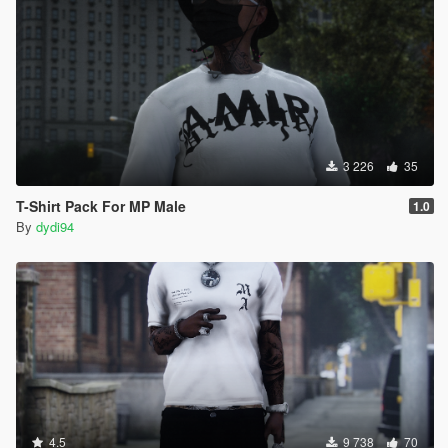
3 226
35
T-Shirt Pack For MP Male
1.0
By
dydi94
4.5
9 738
70