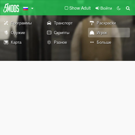
Show Adult
Войти
Программы
Транспорт
Раскраски
Оружие
Скрипты
Игрок
Карта
Разное
Больше