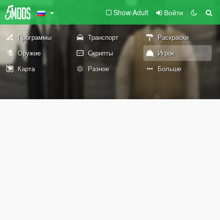
Show Adult
Войти
Программы
Транспорт
Раскраски
Оружие
Скрипты
Игрок
Карта
Разное
Больше