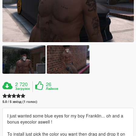
2 720
26
Загрузок
Лайков
5.0 / 5 звёзд (1 голос)
I just wanted some blue eyes for my boy Franklin... oh and a
bonus eyecolor aswell !
To install just pick the color you want then drag and drop it on