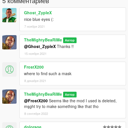
5 комментариев
Ghost_ZypleX
nice blue eyes (:
7 ноября 2021
TheMightyBeaRiMe
Автор
@Ghost_ZypleX
Thanks !!
15 ноября 2021
FrostX200
where to find such a mask
8 декабря 2021
TheMightyBeaRiMe
Автор
@FrostX200
Seems like the mod I used is deleted,
mşght try to make something like that tho
8 сентября 2022
dolorage