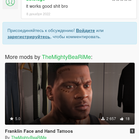
it works good shit bro
8 декабря 2022
Присоединяйтесь к обсуждению!
Войдите
или
зарегистрируйтесь
, чтобы комментировать.
More mods by
TheMightyBeaRiMe
:
5.0
2 657
18
Franklin Face and Hand Tattoos
1
By
TheMightyBeaRiMe