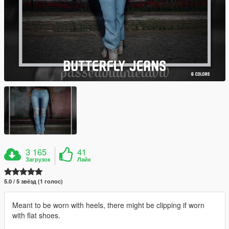
3 165
41
Загрузок
Лайк
5.0 / 5 звёзд (1 голос)
Meant to be worn with heels, there might be clipping if worn
with flat shoes.