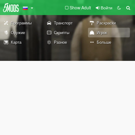
Show Adult
Войти
Программы
Транспорт
Раскраски
Оружие
Скрипты
Игрок
Карта
Разное
Больше