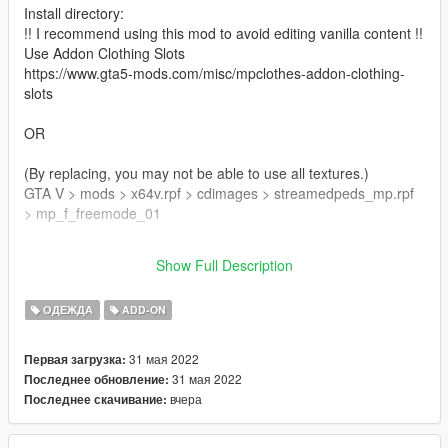
Install directory:
!! I recommend using this mod to avoid editing vanilla content !!
Use Addon Clothing Slots
https://www.gta5-mods.com/misc/mpclothes-addon-clothing-
slots
OR
(By replacing, you may not be able to use all textures.)
GTA V > mods > x64v.rpf > cdimages > streamedpeds_mp.rpf
> mp_f_freemode_01
__
Show Full Description
v1.0 - Initial upload
ОДЕЖДА
ADD-ON
31 мая 2022
Первая загрузка:
31 мая 2022
Последнее обновление:
вчера
Последнее скачивание: