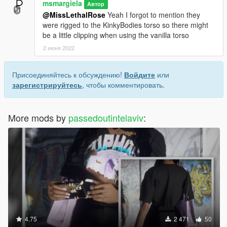
msmargiela
Автор
@MissLethalRose
Yeah I forgot to mention they
were rigged to the KinkyBodies torso so there might
be a little clipping when using the vanilla torso
2 июня 2022
Присоединяйтесь к обсуждению!
Войдите
или
зарегистрируйтесь
, чтобы комментировать.
More mods by
passedoutintelaviv
:
4.75
2 471
50