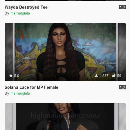
Wayda Destroyed Tee
1.0
By
msmargiela
5.0
4 287
59
Solana Lace for MP Female
1.0
By
msmargiela