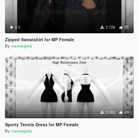
5.0
3 726
55
Zipped Sweatshirt for MP Female
By
msmargiela
3 383
49
Sporty Tennis Dress for MP Female
By
msmargiela