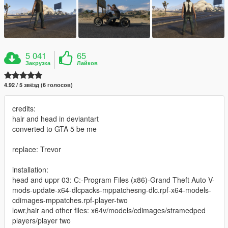
5 041
65
Закрузка
Лайков
4.92 / 5 звёзд (6 голосов)
credits:
hair and head in deviantart
converted to GTA 5 be me
replace: Trevor
installation:
head and uppr 03: C:-Program Files (x86)-Grand Theft Auto V-
mods-update-x64-dlcpacks-mppatchesng-dlc.rpf-x64-models-
cdimages-mppatches.rpf-player-two
lowr,hair and other files: x64v/models/cdimages/stramedped
players/player two