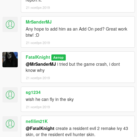
21 ноября 2019
MrSanderMJ
Any hope to add him as an Add On ped? Great work
btw! :D
21 ноября 2019
FatalKnight
Автор
@MrSanderMJ
i tried but the game crash, i dont
know why
21 ноября 2019
sg1234
wish he can fly in the sky
21 ноября 2019
nefilim21K
@FatalKnight
create a resident evil 2 remake ivy 43
skin, or the resident evil hunter skin.