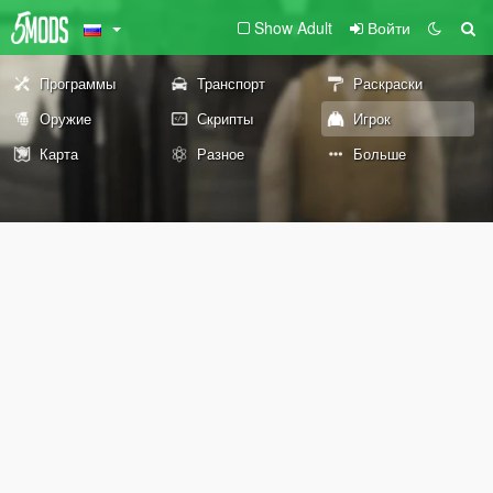
Show Adult
Войти
Программы
Транспорт
Раскраски
Оружие
Скрипты
Игрок
Карта
Разное
Больше