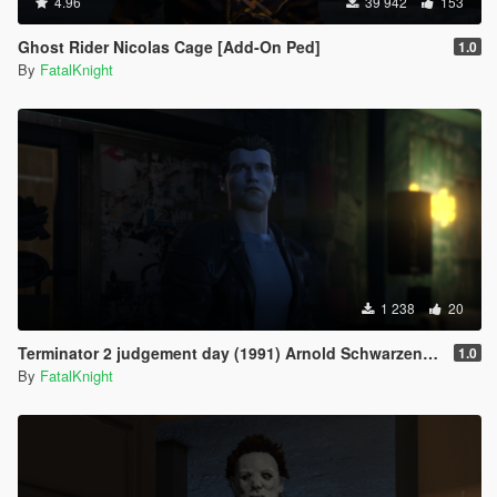
4.96
39 942
153
Ghost Rider Nicolas Cage [Add-On Ped]
1.0
By
FatalKnight
1 238
20
Terminator 2 judgement day (1991) Arnold Schwarzenegger
1.0
By
FatalKnight