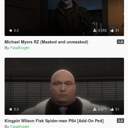
5.0
3 055
31
Michael Myers RZ (Masked and unmasked)
1.0
By
FatalKnight
5.0
3 671
51
Kingpin Wilson Fisk Spider-man PS4 [Add-On Ped]
3.0
By
FatalKnight