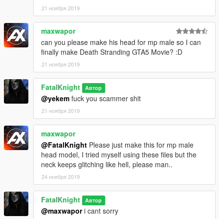
21 ноября 2019
maxwapor
can you please make his head for mp male so I can
finally make Death Stranding GTA5 Movie? :D
21 ноября 2019
FatalKnight
Автор
@yekem
fuck you scammer shit
21 ноября 2019
maxwapor
@FatalKnight
Please just make this for mp male
head model, I tried myself using these files but the
neck keeps glitching like hell, please man..
24 ноября 2019
FatalKnight
Автор
@maxwapor
i cant sorry