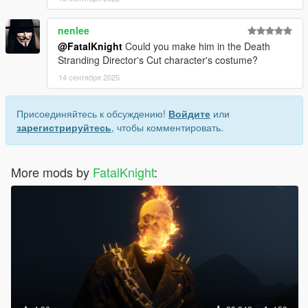
nenlee
@FatalKnight
Could you make him in the Death
Stranding Director's Cut character's costume?
14 сентября 2025
Присоединяйтесь к обсуждению!
Войдите
или
зарегистрируйтесь
, чтобы комментировать.
More mods by
FatalKnight
: