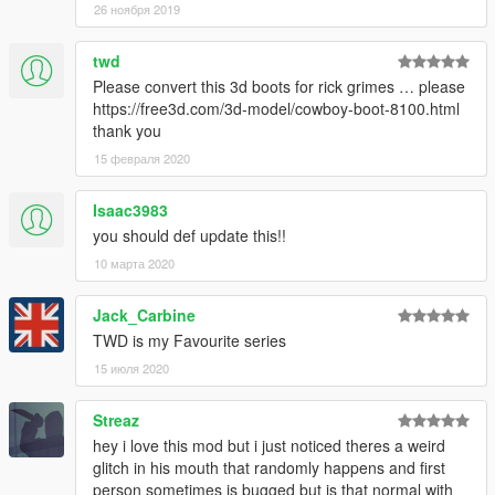
26 ноября 2019
twd
Please convert this 3d boots for rick grimes … please
https://free3d.com/3d-model/cowboy-boot-8100.html
thank you
15 февраля 2020
Isaac3983
you should def update this!!
10 марта 2020
Jack_Carbine
TWD is my Favourite series
15 июля 2020
Streaz
hey i love this mod but i just noticed theres a weird
glitch in his mouth that randomly happens and first
person sometimes is bugged but is that normal with