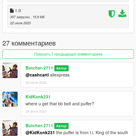
1.0
357 загрузки
, 15,9 МБ
22 июля 2023
27 комментариев
Показать 7 предыдущих комментариев
Butcher-2711
Автор
@cashcarti
aliexpress
23 июля 2023
KidKonk231
where u get that bb belt and puffer?
24 июля 2023
Butcher-2711
Автор
@KidKonk231
the puffer is from t.i. King of the south