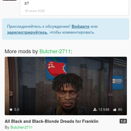
it?
30 июня 2026
Присоединяйтесь к обсуждению!
Войдите
или
зарегистрируйтесь
, чтобы комментировать.
More mods by
Butcher-2711
:
5.0
13 548
80
All Black and Black-Blonde Dreads for Franklin
1.0
By
Butcher-2711