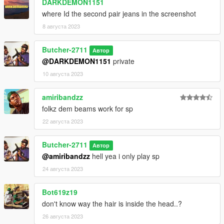
DARKDEMON1151
where Id the second pair jeans in the screenshot
8 августа 2023
Butcher-2711
Автор
@DARKDEMON1151
private
10 августа 2023
amiribandzz
folkz dem beams work for sp
22 августа 2023
Butcher-2711
Автор
@amiribandzz
hell yea i only play sp
24 августа 2023
Bot619z19
don't know way the hair is inside the head..?
26 августа 2023