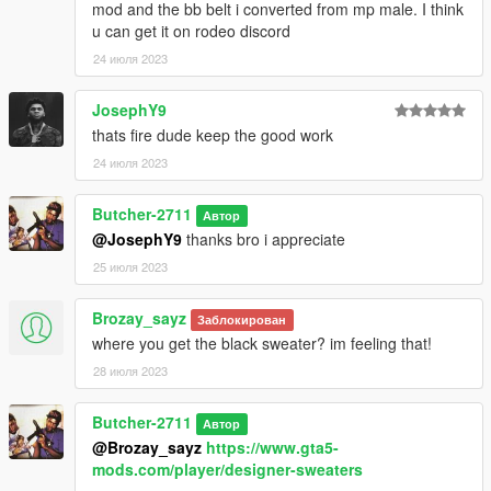
mod and the bb belt i converted from mp male. I think
u can get it on rodeo discord
24 июля 2023
JosephY9
thats fire dude keep the good work
24 июля 2023
Butcher-2711
Автор
@JosephY9
thanks bro i appreciate
25 июля 2023
Brozay_sayz
Заблокирован
where you get the black sweater? im feeling that!
28 июля 2023
Butcher-2711
Автор
@Brozay_sayz
https://www.gta5-
mods.com/player/designer-sweaters