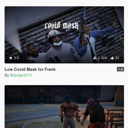
5.0
2 309
31
Low Covid Mask for Frank
1.0
By
Butcher-2711