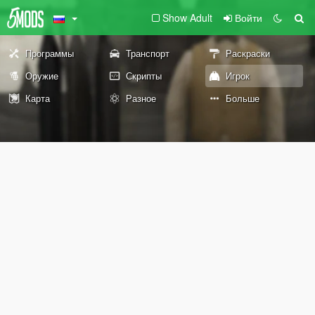
Show Adult
Войти
Программы
Транспорт
Раскраски
Оружие
Скрипты
Игрок
Карта
Разное
Больше