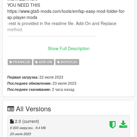
YOU NEED THIS
https://www.gta5-mods.com/tools/emfsp-easy-mod-folder-for-
sp-player-mods
-rest is provided in the readme file. Add-On and Replace
method.
----------------------------------------------------------
----------------------------
Shoutout NOTVAN0SS
Show Full Description
Follow my insta right now
DO NOT REUPLOAD THIS ANYWHERE AND ON ANY SITE
FRANKLIN
ADD-ON
ВОЛОСЫ
22 июля 2023
Первая загрузка:
23 июля 2023
Последнее обновление:
2 часа назад
Последнее скачивание:
All Versions
2.0
(current)
6 003 загрузки
, 9,4 МБ
23 июля 2023