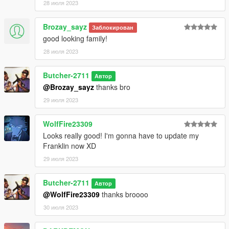
28 июля 2023
Brozay_sayz
Заблокирован
good looking family!
28 июля 2023
Butcher-2711
Автор
@Brozay_sayz
thanks bro
29 июля 2023
WolfFire23309
Looks really good! I'm gonna have to update my
Franklin now XD
29 июля 2023
Butcher-2711
Автор
@WolfFire23309
thanks broooo
30 июля 2023