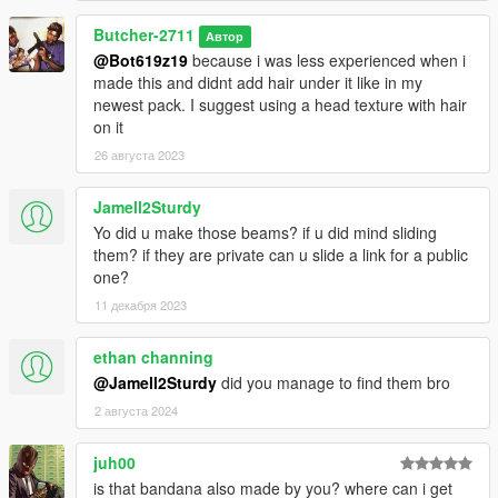
Butcher-2711
Автор
@Bot619z19
because i was less experienced when i
made this and didnt add hair under it like in my
newest pack. I suggest using a head texture with hair
on it
26 августа 2023
Jamell2Sturdy
Yo did u make those beams? if u did mind sliding
them? if they are private can u slide a link for a public
one?
11 декабря 2023
ethan channing
@Jamell2Sturdy
did you manage to find them bro
2 августа 2024
juh00
is that bandana also made by you? where can i get