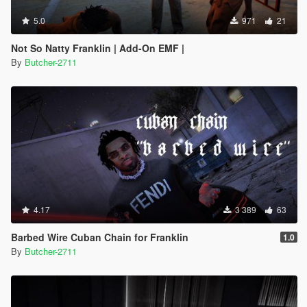
5.0
971
21
Not So Natty Franklin | Add-On EMF |
By
Butcher-2711
4.17
3 389
63
Barbed Wire Cuban Chain for Franklin
1.0
By
Butcher-2711