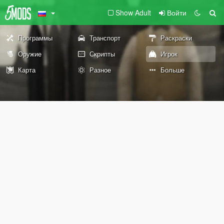
Show Adult
Войти
Программы
Транспорт
Раскраски
Оружие
Скрипты
Игрок
Карта
Разное
Больше