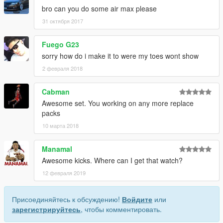
bro can you do some air max please
31 октября 2017
Fuego G23
sorry how do i make it to were my toes wont show
2 февраля 2018
Cabman
Awesome set. You working on any more replace
packs
10 марта 2018
Manamal
Awesome kicks. Where can I get that watch?
12 февраля 2019
Присоединяйтесь к обсуждению!
Войдите
или
зарегистрируйтесь
, чтобы комментировать.