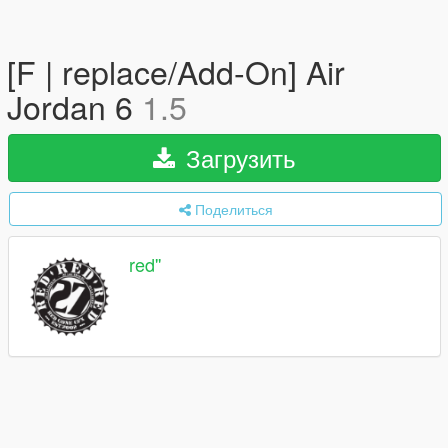
[F | replace/Add-On] Air
Jordan 6
1.5
Загрузить
Поделиться
red''