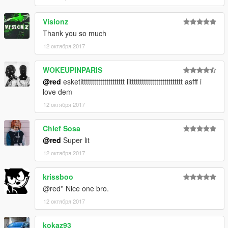
Visionz
Thank you so much
12 октября 2017
WOKEUPINPARIS
@red
esketittttttttttttttttttttt litttttttttttttttttttttttttt asfff i
love dem
12 октября 2017
Chief Sosa
@red
Super lit
12 октября 2017
krissboo
@red'' Nice one bro.
12 октября 2017
kokaz93