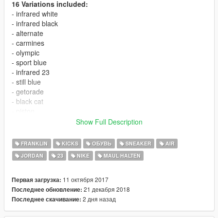
16 Variations included:
- infrared white
- infrared black
- alternate
- carmines
- olympic
- sport blue
- infrared 23
- still blue
- getorade
- black cat
- piston
- laker
Show Full Description
- all⭐star
- cigar
FRANKLIN
KICKS
ОБУВЬ
SNEAKER
AIR
- slam dunk
JORDAN
23
NIKE
MAUL HALTEN
- turbo green
EXTRA:
11 октября 2017
Первая загрузка:
- golden harvest
21 декабря 2018
Последнее обновление:
- hyper jade
2 дня назад
Последнее скачивание:
- getorade