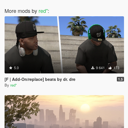
More mods by
red''
:
5.0
9 641
173
[F | Add-On/replace] beats by dr. dre
1.5
By
red''