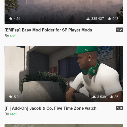
4.51
335 437
943
[EMFsp] Easy Mod Folder for SP Player Mods
1.2
By
red''
5.0
3 539
86
[F | Add-On] Jacob & Co. Five Time Zone watch
1.0
By
red''