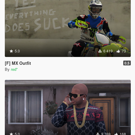
5.0
6 419
73
[F] MX Outfit
0.5
By
red''
5.0
9 769
168