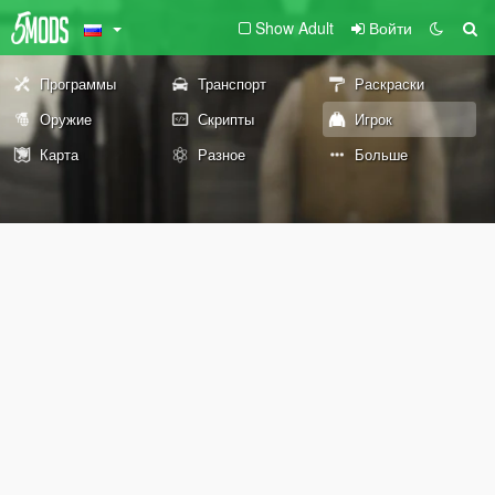
Show Adult
Войти
Программы
Транспорт
Раскраски
Оружие
Скрипты
Игрок
Карта
Разное
Больше