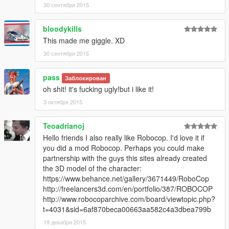
30 сентября 2015
bloodykills
This made me giggle. XD
30 сентября 2015
pass
Заблокирован
oh shit! it's fucking ugly!but i like it!
3 октября 2015
Teoadrianoj
Hello friends I also really like Robocop. I'd love it if
you did a mod Robocop. Perhaps you could make
partnership with the guys this sites already created
the 3D model of the character:
https://www.behance.net/gallery/3671449/RoboCop
http://freelancers3d.com/en/portfolio/387/ROBOCOP
http://www.robocoparchive.com/board/viewtopic.php?
t=4031&sid=6af870beca00663aa582c4a3dbea799b
19 декабря 2015