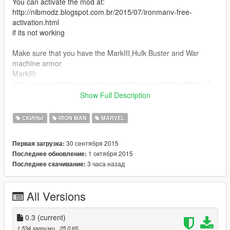
You can activate the mod at:
http://nibmodz.blogspot.com.br/2015/07/ironmanv-free-
activation.html
if its not working
Make sure that you have the MarkIII,Hulk Buster and War
machine armor
MarkIII:
http://www.mediafire.com/download/63qg6uazi33jzpf/Mark_III_
by_JulioNIB.zip
Show Full Description
Hulk Buster:
http://www.mediafire.com/download/yau04evh2txohbs/IMV-
СКИНЫ
IRON MAN
MARVEL
MiniHulkbusterArmor.zip
War Machine:
30 сентября 2015
Первая загрузка:
http://www.mediafire.com/download/4pj56r3qjj479ow/IMV-
1 октября 2015
Последнее обновление:
WarMachineArmor.zip
3 часа назад
Последнее скачивание:
All Versions
0.3
(current)
1 534 загрузки
, 25,0 КБ