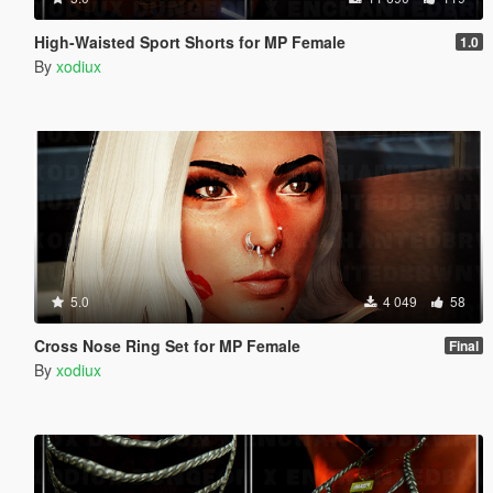
High-Waisted Sport Shorts for MP Female
1.0
By
xodiux
5.0
4 049
58
Cross Nose Ring Set for MP Female
Final
By
xodiux