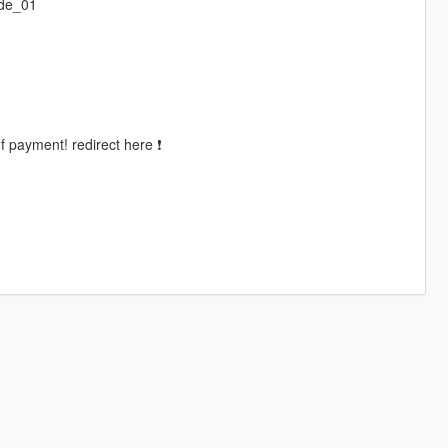
ode_01
of payment! redirect here ❗