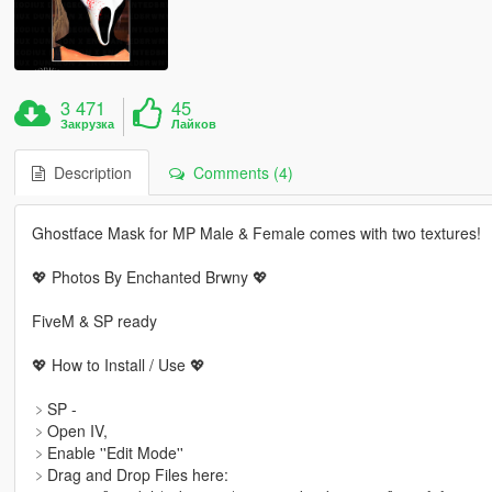
3 471
45
Закрузка
Лайков
Description
Comments (4)
Ghostface Mask for MP Male & Female comes with two textures!
💖 Photos By Enchanted Brwny 💖
FiveM & SP ready
💖 How to Install / Use 💖
﹥SP -
﹥Open IV,
﹥Enable ''Edit Mode''
﹥Drag and Drop Files here: