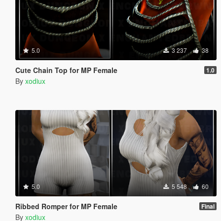
5.0
3 237
38
Cute Chain Top for MP Female
1.0
By
xodiux
5.0
5 548
60
Ribbed Romper for MP Female
Final
By
xodiux