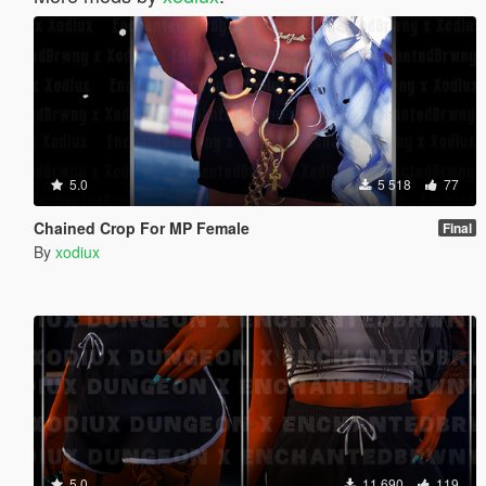
5.0
5 518
77
Chained Crop For MP Female
Final
By
xodiux
5.0
11 690
119