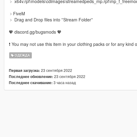
﹥ x64v.rpf\models\cdimages\streamedpeds_mp.rpf\mp_f_freem
﹥FiveM
﹥ Drag and Drop files into ''Stream Folder''
💖 discord.gg/bugsmods 💖
❗ You may not use this item in your clothing packs or for any kind 
ОДЕЖДА
23 сентября 2022
Первая загрузка:
23 сентября 2022
Последнее обновление:
3 часа назад
Последнее скачивание: