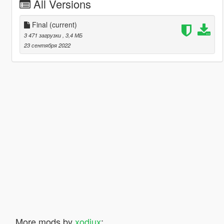
All Versions
Final
(current)
3 471 загрузки
, 3,4 МБ
23 сентября 2022
More mods by
xodiux
: