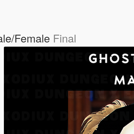
ale/Female
Final