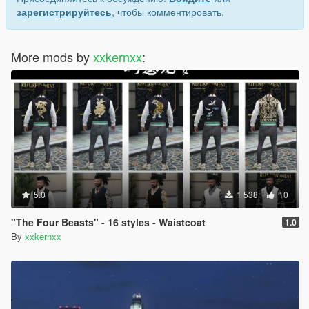
зарегистрируйтесь
, чтобы комментировать.
More mods by
xxkernxx
:
5.0
1 538
10
"The Four Beasts" - 16 styles - Waistcoat
1.0
By
xxkernxx