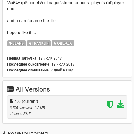
V\x64v.rpf\models\cdimages\streamedpeds_players.rpf\player_
one
and u can rename the file
hope u like it :D
JEANS
FRANKLIN
ОДЕЖДА
12 июля 2017
Первая загрузка:
12 июля 2017
Последнее обновление:
7 дней назад
Последнее скачивание:
All Versions
1.0
(current)
3 705 загрузки
, 2,2 МБ
12 июля 2017
4 комментария