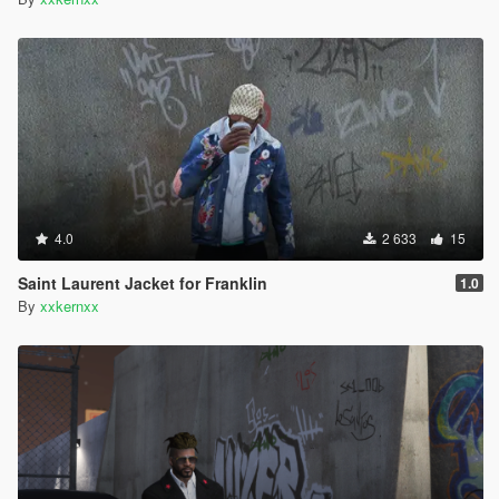
4.0
2 633
15
Saint Laurent Jacket for Franklin
1.0
By
xxkernxx