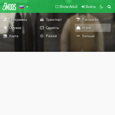
Show Adult
Войти
Программы
Транспорт
Раскраски
Оружие
Скрипты
Игрок
Карта
Разное
Больше