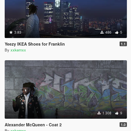
3.83
486
5
Yeezy IKEA Shoes for Franklin
1.1
By
xxkernxx
1 308
9
Alexander McQueen - Coat 2
1.0
By
xxkernxx