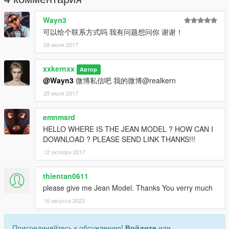
Wayn3
可以给个联系方式吗 我有问题想问你 谢谢！
28 июля 2017
xxkernxx
Автор
@Wayn3
微博私信吧 我的微博@realkern
29 июля 2017
emnmsrd
HELLO WHERE IS THE JEAN MODEL ? HOW CAN I
DOWNLOAD ? PLEASE SEND LINK THANKS!!!
12 октября 2017
thientan0611
please give me Jean Model. Thanks You verry much
16 августа 2023
Присоединяйтесь к обсуждению!
Войдите
или