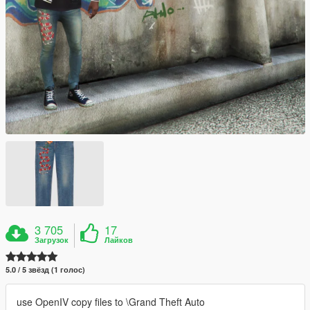
3 705
17
Загрузок
Лайков
5.0 / 5 звёзд (1 голос)
use OpenIV copy files to \Grand Theft Auto